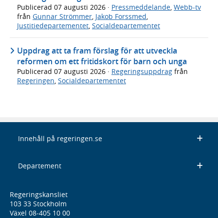
Publicerad
07 augusti 2026
·
Pressmeddelande
,
Webb-tv
från
Gunnar Strömmer
,
Jakob Forssmed
,
Justitiedepartementet
,
Socialdepartementet
Uppdrag att ta fram förslag för att utveckla
reformen om ett fritidskort för barn och unga
Publicerad
07 augusti 2026
·
Regeringsuppdrag
från
Regeringen
,
Socialdepartementet
Innehåll på regeringen.se
Departement
Regeringskansliet
103 33 Stockholm
Växel 08-405 10 00