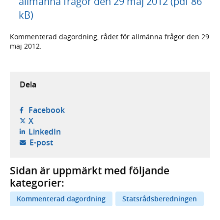
allmänna frågor den 29 maj 2012 (pdf 86
kB)
Kommenterad dagordning, rådet för allmänna frågor den 29
maj 2012.
Dela
- öppnas i ny flik, extern webbplats,
Facebook
- öppnas i ny flik, extern webbplats,
X
- öppnas i ny flik, extern webbplats,
LinkedIn
- öppnar din e-postklient,
E-post
Sidan är uppmärkt med följande
kategorier:
Kommenterad dagordning
Statsrådsberedningen