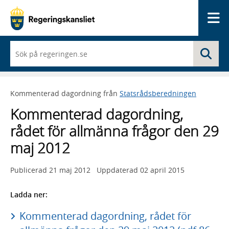
Me
När
Sö
du
börjar
skriva
så
Kommenterad dagordning från
Statsrådsberedningen
framträder
en
Kommenterad dagordning,
lista
med
rådet för allmänna frågor den 29
sökförslag
maj 2012
Publicerad
21 maj 2012
Uppdaterad
02 april 2015
Ladda ner:
Kommenterad dagordning, rådet för