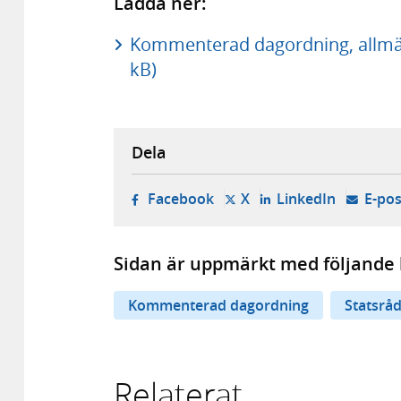
Ladda ner:
Kommenterad dagordning, allmän
kB)
Dela
- öppnas i ny flik, extern w
- öppnas i ny flik, ext
- öppnas i
Facebook
X
LinkedIn
E-pos
Sidan är uppmärkt med följande 
Kommenterad dagordning
Statsrå
Relaterat