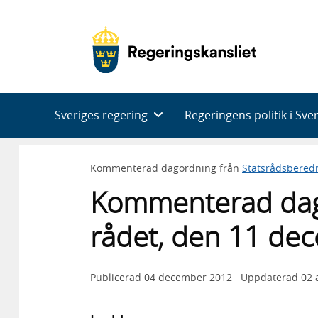
Huvudnavigering
Sveriges regering
Regeringens politik i Sve
Kommenterad dagordning från
Statsrådsbered
Kommenterad dag
rådet, den 11 de
Publicerad
04 december 2012
Uppdaterad
02 