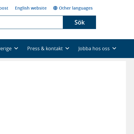
post
English website
Other languages
Sök
verige
Press & kontakt
Jobba hos oss