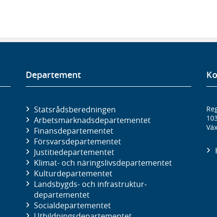
Departement
Ko
Statsrådsberedningen
Reg
10
Arbetsmarknads­departementet
Väx
Finans­departementet
Försvars­departementet
Justitie­departementet
Klimat- och näringslivs­departementet
Kultur­departementet
Landsbygds- och infrastruktur­
departementet
Social­departementet
Utbildnings­departementet