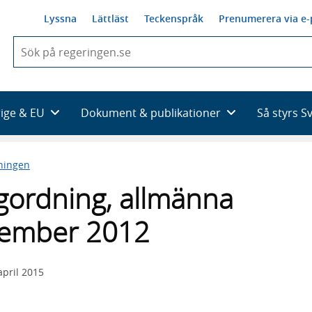
Lyssna
Lättläst
Teckenspråk
Prenumerera via e-
När
du
börjar
skriva
så
rige & EU
Dokument & publikationer
Så styrs S
framträder
en
lista
ningen
med
sökförslag
ordning, allmänna
cember 2012
april 2015