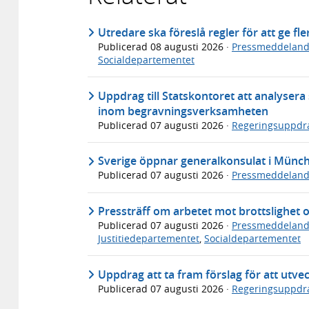
Utredare ska föreslå regler för att ge fl
Publicerad
08 augusti 2026
·
Pressmeddelan
Socialdepartementet
Uppdrag till Statskontoret att analyser
inom begravningsverksamheten
Publicerad
07 augusti 2026
·
Regeringsuppdr
Sverige öppnar generalkonsulat i Münc
Publicerad
07 augusti 2026
·
Pressmeddelan
Pressträff om arbetet mot brottslighet 
Publicerad
07 augusti 2026
·
Pressmeddelan
Justitiedepartementet
,
Socialdepartementet
Uppdrag att ta fram förslag för att utve
Publicerad
07 augusti 2026
·
Regeringsuppdr