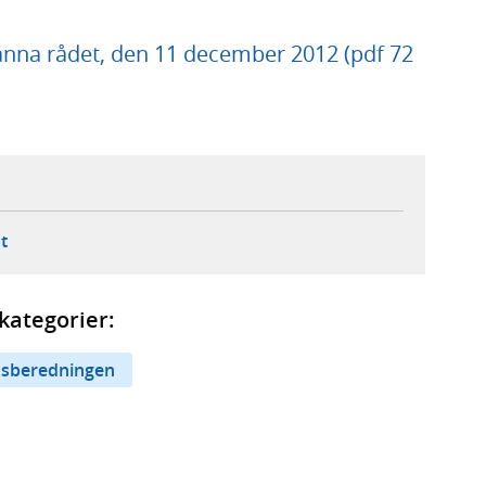
na rådet, den 11 december 2012 (pdf 72
ebbplats,
ern webbplats,
 ny flik, extern webbplats,
- öppnar din e-postklient,
t
kategorier:
dsberedningen