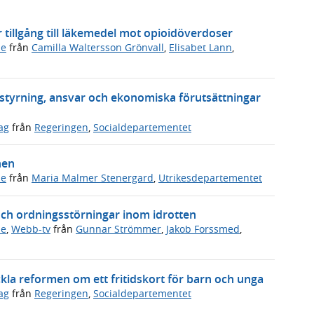
er tillgång till läkemedel mot opioidöverdoser
de
från
Camilla Waltersson Grönvall
,
Elisabet Lann
,
a styrning, ansvar och ekonomiska förutsättningar
ag
från
Regeringen
,
Socialdepartementet
hen
de
från
Maria Malmer Stenergard
,
Utrikesdepartementet
och ordningsstörningar inom idrotten
de
,
Webb-tv
från
Gunnar Strömmer
,
Jakob Forssmed
,
ckla reformen om ett fritidskort för barn och unga
ag
från
Regeringen
,
Socialdepartementet