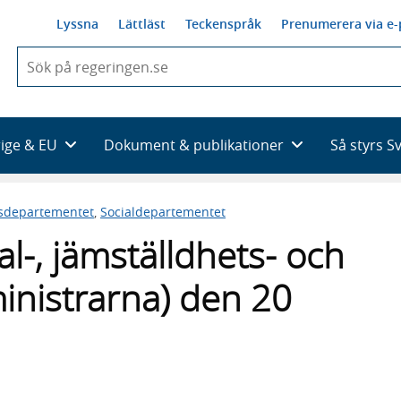
Lyssna
Lättläst
Teckenspråk
Prenumerera via e-
När
du
börjar
skriva
så
rige & EU
Dokument & publikationer
Så styrs S
framträder
en
lista
sdepartementet
,
Socialdepartementet
med
sökförslag
l-, jämställdhets- och
nistrarna) den 20