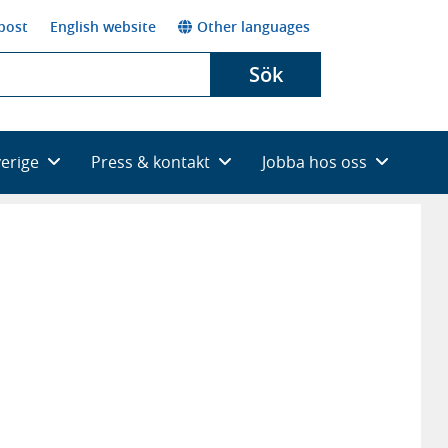
post
English website
Other languages
Sök
verige
Press & kontakt
Jobba hos oss