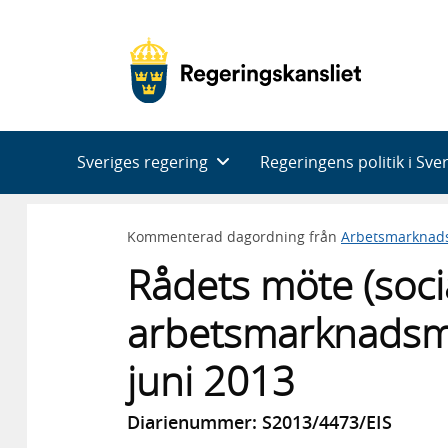
Huvudnavigering
Sveriges regering
Regeringens politik i Sve
Kommenterad dagordning från
Arbetsmarknad
Rådets möte (socia
arbetsmarknadsmi
juni 2013
Diarienummer: S2013/4473/EIS