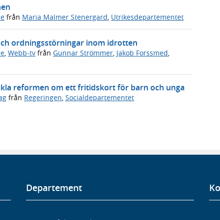
hen
de
från
Maria Malmer Stenergard
,
Utrikesdepartementet
och ordningsstörningar inom idrotten
de
,
Webb-tv
från
Gunnar Strömmer
,
Jakob Forssmed
,
ckla reformen om ett fritidskort för barn och unga
ag
från
Regeringen
,
Socialdepartementet
Departement
Ko