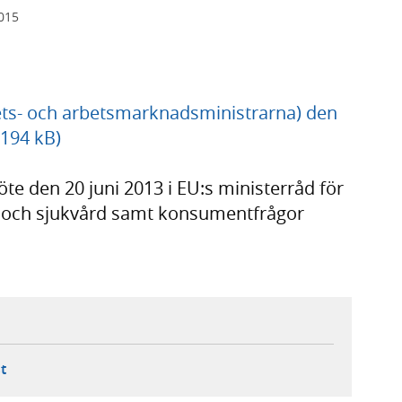
2015
hets- och arbetsmarknadsministrarna) den
 194 kB)
 den 20 juni 2013 i EU:s ministerråd för
so- och sjukvård samt konsumentfrågor
ebbplats,
ern webbplats,
 ny flik, extern webbplats,
- öppnar din e-postklient,
t