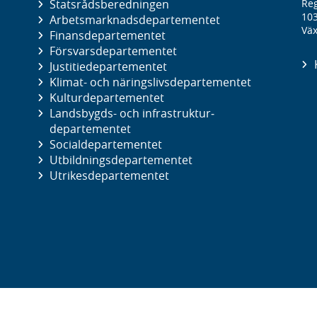
Statsrådsberedningen
Reg
10
Arbetsmarknads­departementet
Väx
Finans­departementet
Försvars­departementet
Justitie­departementet
Klimat- och näringslivs­departementet
Kultur­departementet
Landsbygds- och infrastruktur­
departementet
Social­departementet
Utbildnings­departementet
Utrikes­departementet