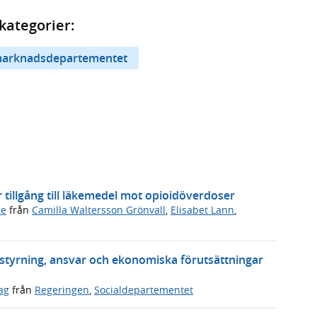
kategorier:
arknadsdepartementet
er tillgång till läkemedel mot opioidöverdoser
de
från
Camilla Waltersson Grönvall
,
Elisabet Lann
,
a styrning, ansvar och ekonomiska förutsättningar
ag
från
Regeringen
,
Socialdepartementet