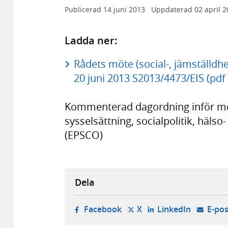
Publicerad
14 juni 2013
Uppdaterad
02 april 
Ladda ner:
Rådets möte (social-, jämställd
20 juni 2013 S2013/4473/EIS (pdf
Kommenterad dagordning inför möte
sysselsättning, socialpolitik, häl
(EPSCO)
Dela
- öppnas i ny flik, extern w
- öppnas i ny flik, ext
- öppnas i
Facebook
X
LinkedIn
E-pos