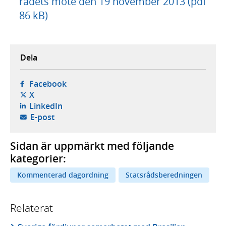
rådets möte den 19 november 2013 (pdf
86 kB)
Dela
- öppnas i ny flik, extern webbplats,
Facebook
- öppnas i ny flik, extern webbplats,
X
- öppnas i ny flik, extern webbplats,
LinkedIn
- öppnar din e-postklient,
E-post
Sidan är uppmärkt med följande
kategorier:
Kommenterad dagordning
Statsrådsberedningen
Relaterat