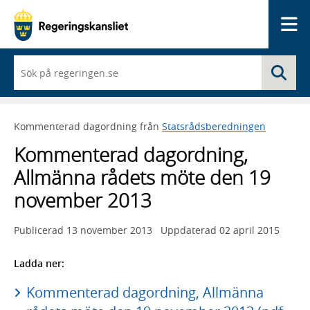
Me
När
Sö
du
börjar
skriva
så
Kommenterad dagordning från
Statsrådsberedningen
framträder
en
Kommenterad dagordning,
lista
med
Allmänna rådets möte den 19
sökförslag
november 2013
Publicerad
13 november 2013
Uppdaterad
02 april 2015
Ladda ner:
Kommenterad dagordning, Allmänna