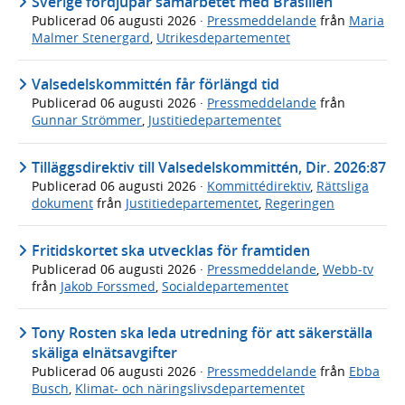
Sverige fördjupar samarbetet med Brasilien
Publicerad
06 augusti 2026
·
Pressmeddelande
från
Maria
Malmer Stenergard
,
Utrikesdepartementet
Valsedelskommittén får förlängd tid
Publicerad
06 augusti 2026
·
Pressmeddelande
från
Gunnar Strömmer
,
Justitiedepartementet
Tilläggsdirektiv till Valsedelskommittén, Dir. 2026:87
Publicerad
06 augusti 2026
·
Kommittédirektiv
,
Rättsliga
dokument
från
Justitiedepartementet
,
Regeringen
Fritidskortet ska utvecklas för framtiden
Publicerad
06 augusti 2026
·
Pressmeddelande
,
Webb-tv
från
Jakob Forssmed
,
Socialdepartementet
Tony Rosten ska leda utredning för att säkerställa
skäliga elnätsavgifter
Publicerad
06 augusti 2026
·
Pressmeddelande
från
Ebba
Busch
,
Klimat- och näringslivsdepartementet