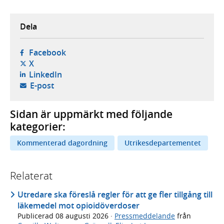
Dela
- öppnas i ny flik, extern webbplats,
Facebook
- öppnas i ny flik, extern webbplats,
X
- öppnas i ny flik, extern webbplats,
LinkedIn
- öppnar din e-postklient,
E-post
Sidan är uppmärkt med följande
kategorier:
Kommenterad dagordning
Utrikesdepartementet
Relaterat
Utredare ska föreslå regler för att ge fler tillgång till
läkemedel mot opioidöverdoser
Publicerad
08 augusti 2026
·
Pressmeddelande
från