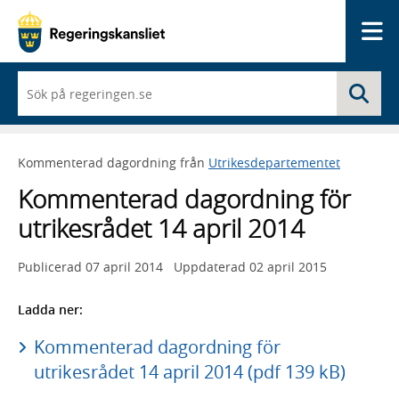
Me
När
Sö
du
börjar
skriva
så
Kommenterad dagordning från
Utrikesdepartementet
framträder
en
Kommenterad dagordning för
lista
med
utrikesrådet 14 april 2014
sökförslag
Publicerad
07 april 2014
Uppdaterad
02 april 2015
Ladda ner:
Kommenterad dagordning för
utrikesrådet 14 april 2014 (pdf 139 kB)