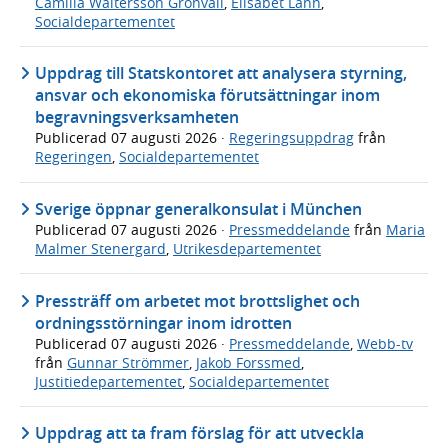
Camilla Waltersson Grönvall
,
Elisabet Lann
,
Socialdepartementet
Uppdrag till Statskontoret att analysera styrning,
ansvar och ekonomiska förutsättningar inom
begravningsverksamheten
Publicerad
07 augusti 2026
·
Regeringsuppdrag
från
Regeringen
,
Socialdepartementet
Sverige öppnar generalkonsulat i München
Publicerad
07 augusti 2026
·
Pressmeddelande
från
Maria
Malmer Stenergard
,
Utrikesdepartementet
Pressträff om arbetet mot brottslighet och
ordningsstörningar inom idrotten
Publicerad
07 augusti 2026
·
Pressmeddelande
,
Webb-tv
från
Gunnar Strömmer
,
Jakob Forssmed
,
Justitiedepartementet
,
Socialdepartementet
Uppdrag att ta fram förslag för att utveckla