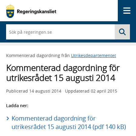
Me
När
Sö
du
börjar
skriva
så
Kommenterad dagordning från
Utrikesdepartementet
framträder
en
Kommenterad dagordning för
lista
med
utrikesrådet 15 augusti 2014
sökförslag
Publicerad
14 augusti 2014
Uppdaterad
02 april 2015
Ladda ner:
Kommenterad dagordning för
utrikesrådet 15 augusti 2014 (pdf 140 kB)