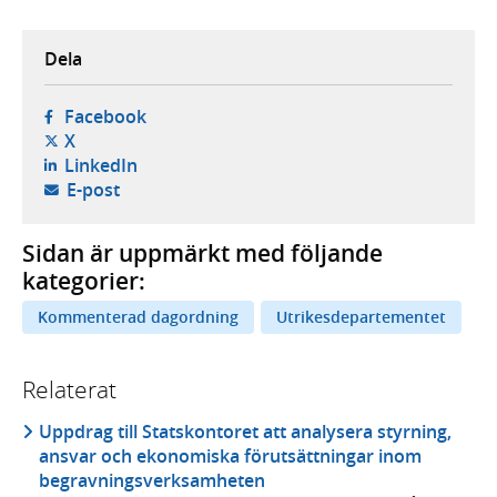
Dela
- öppnas i ny flik, extern webbplats,
Facebook
- öppnas i ny flik, extern webbplats,
X
- öppnas i ny flik, extern webbplats,
LinkedIn
- öppnar din e-postklient,
E-post
Sidan är uppmärkt med följande
kategorier:
Kommenterad dagordning
Utrikesdepartementet
Relaterat
Uppdrag till Statskontoret att analysera styrning,
ansvar och ekonomiska förutsättningar inom
begravningsverksamheten