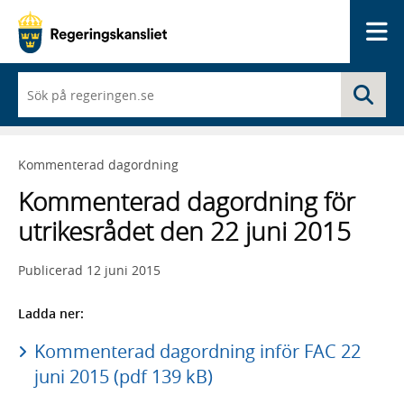
Me
När
Sö
du
börjar
skriva
så
Kommenterad dagordning
framträder
en
Kommenterad dagordning för
lista
med
utrikesrådet den 22 juni 2015
sökförslag
Publicerad
12 juni 2015
Ladda ner:
Kommenterad dagordning inför FAC 22
juni 2015 (pdf 139 kB)