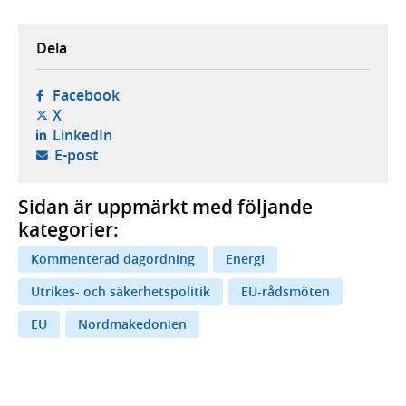
Dela
- öppnas i ny flik, extern webbplats,
Facebook
- öppnas i ny flik, extern webbplats,
X
- öppnas i ny flik, extern webbplats,
LinkedIn
- öppnar din e-postklient,
E-post
Sidan är uppmärkt med följande
kategorier:
Kommenterad dagordning
Energi
Utrikes- och säkerhetspolitik
EU-rådsmöten
EU
Nordmakedonien