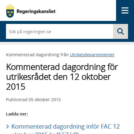
Me
När
Sö
du
börjar
skriva
så
Kommenterad dagordning från
Utrikesdepartementet
framträder
en
Kommenterad dagordning för
lista
med
utrikesrådet den 12 oktober
sökförslag
2015
Publicerad
05 oktober 2015
Ladda ner:
Kommenterad dagordning inför FAC 12