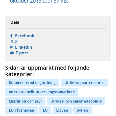
oktober 2015 (pdf 57 kB)
Dela
- öppnas i ny flik, extern webbplats,
Facebook
- öppnas i ny flik, extern webbplats,
X
- öppnas i ny flik, extern webbplats,
LinkedIn
- öppnar din e-postklient,
E-post
Sidan är uppmärkt med följande
kategorier:
Kommenterad dagordning
Utrikesdepartementet
Internationellt utvecklingssamarbete
Migration och asyl
Utrikes- och säkerhetspolitik
EU-rådsmöten
EU
Libyen
Syrien