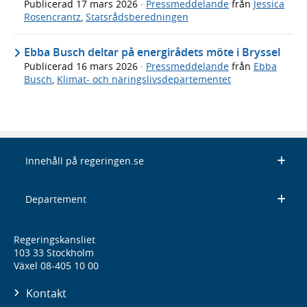
Publicerad
17 mars 2026
·
Pressmeddelande
från
Jessica
Rosencrantz
,
Statsrådsberedningen
Ebba Busch deltar på energirådets möte i Bryssel
Publicerad
16 mars 2026
·
Pressmeddelande
från
Ebba
Busch
,
Klimat- och näringslivsdepartementet
Innehåll på regeringen.se
Departement
Regeringskansliet
103 33 Stockholm
Växel 08-405 10 00
Kontakt