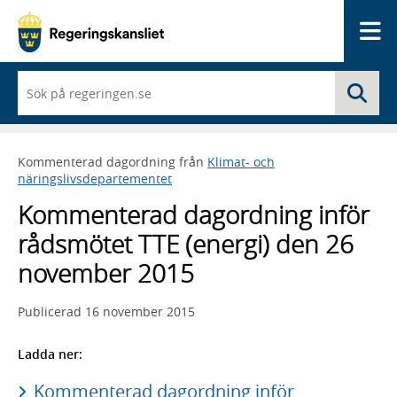
Me
När
Sö
du
börjar
skriva
så
Kommenterad dagordning från
Klimat- och
framträder
näringslivsdepartementet
en
lista
Kommenterad dagordning inför
med
sökförslag
rådsmötet TTE (energi) den 26
november 2015
Publicerad
16 november 2015
Ladda ner:
Kommenterad dagordning inför