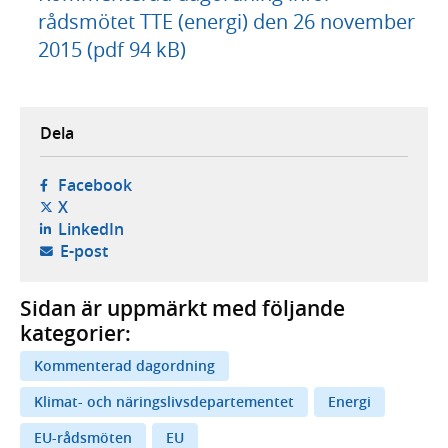
rådsmötet TTE (energi) den 26 november
2015 (pdf 94 kB)
Dela
- öppnas i ny flik, extern webbplats,
Facebook
- öppnas i ny flik, extern webbplats,
X
- öppnas i ny flik, extern webbplats,
LinkedIn
- öppnar din e-postklient,
E-post
Sidan är uppmärkt med följande
kategorier:
Kommenterad dagordning
Klimat- och näringslivsdepartementet
Energi
EU-rådsmöten
EU