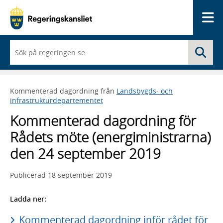
Me
När
Sö
du
börjar
skriva
så
Kommenterad dagordning från
Landsbygds- och
framträder
infrastrukturdepartementet
en
lista
Kommenterad dagordning för
med
sökförslag
Rådets möte (energiministrarna)
den 24 september 2019
Publicerad
18 september 2019
Ladda ner:
Kommenterad dagordning inför rådet för