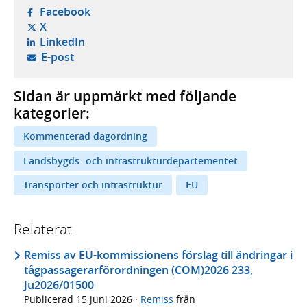
- öppnas i ny flik, extern webbplats,
Facebook
- öppnas i ny flik, extern webbplats,
X
- öppnas i ny flik, extern webbplats,
LinkedIn
- öppnar din e-postklient,
E-post
Sidan är uppmärkt med följande
kategorier:
Kommenterad dagordning
Landsbygds- och infrastrukturdepartementet
Transporter och infrastruktur
EU
Relaterat
Remiss av EU-kommissionens förslag till ändringar i
tågpassagerarförordningen (COM)2026 233,
Ju2026/01500
Publicerad
15 juni 2026
·
Remiss
från