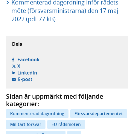
Kommenterad dagordning inför rådets
möte (försvarsministrarna) den 17 maj
2022 (pdf 77 kB)
Dela
- öppnas i ny flik, extern webbplats,
Facebook
- öppnas i ny flik, extern webbplats,
X
- öppnas i ny flik, extern webbplats,
LinkedIn
- öppnar din e-postklient,
E-post
Sidan är uppmärkt med följande
kategorier:
Kommenterad dagordning
Försvarsdepartementet
Militärt försvar
EU-rådsmöten