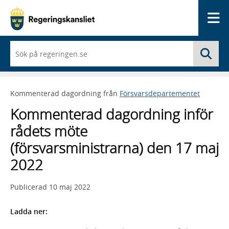
Me
När
Sö
du
börjar
skriva
så
Kommenterad dagordning från
Försvarsdepartementet
framträder
en
Kommenterad dagordning inför
lista
med
rådets möte
sökförslag
(försvarsministrarna) den 17 maj
2022
Publicerad
10 maj 2022
Ladda ner: