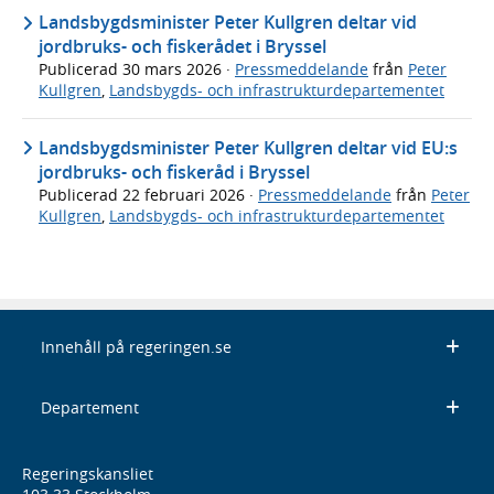
Landsbygdsminister Peter Kullgren deltar vid
jordbruks- och fiskerådet i Bryssel
Publicerad
30 mars 2026
·
Pressmeddelande
från
Peter
Kullgren
,
Landsbygds- och infrastrukturdepartementet
Landsbygdsminister Peter Kullgren deltar vid EU:s
jordbruks- och fiskeråd i Bryssel
Publicerad
22 februari 2026
·
Pressmeddelande
från
Peter
Kullgren
,
Landsbygds- och infrastrukturdepartementet
Innehåll på regeringen.se
Departement
Regeringskansliet