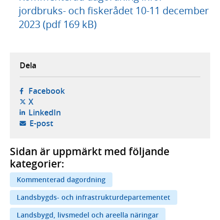
jordbruks- och fiskerådet 10-11 december
2023 (pdf 169 kB)
Dela
- öppnas i ny flik, extern webbplats,
Facebook
- öppnas i ny flik, extern webbplats,
X
- öppnas i ny flik, extern webbplats,
LinkedIn
- öppnar din e-postklient,
E-post
Sidan är uppmärkt med följande
kategorier:
Kommenterad dagordning
Landsbygds- och infrastrukturdepartementet
Landsbygd, livsmedel och areella näringar