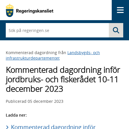
Me
När
Sö
du
börjar
skriva
så
Kommenterad dagordning från
Landsbygds- och
framträder
infrastrukturdepartementet
en
lista
Kommenterad dagordning inför
med
sökförslag
jordbruks- och fiskerådet 10-11
december 2023
Publicerad
05 december 2023
Ladda ner:
Kommenterad dagordning inför