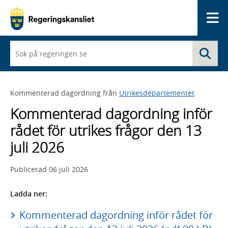
Me
När
Sö
du
börjar
skriva
så
Kommenterad dagordning från
Utrikesdepartementet
framträder
en
Kommenterad dagordning inför
lista
med
rådet för utrikes frågor den 13
sökförslag
juli 2026
Publicerad
06 juli 2026
Ladda ner:
Kommenterad dagordning inför rådet för