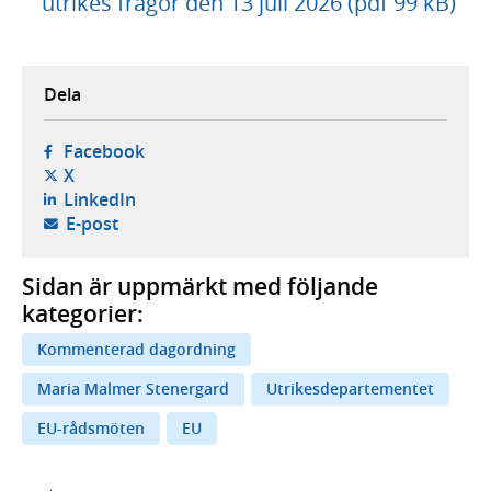
utrikes frågor den 13 juli 2026 (pdf 99 kB)
Dela
- öppnas i ny flik, extern webbplats,
Facebook
- öppnas i ny flik, extern webbplats,
X
- öppnas i ny flik, extern webbplats,
LinkedIn
- öppnar din e-postklient,
E-post
Sidan är uppmärkt med följande
kategorier:
Kommenterad dagordning
Maria Malmer Stenergard
Utrikesdepartementet
EU-rådsmöten
EU