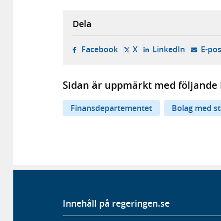
Dela
- öppnas i ny flik, extern w
- öppnas i ny flik, ext
- öppnas i
Facebook
X
LinkedIn
E-pos
Sidan är uppmärkt med följande 
Finansdepartementet
Bolag med st
Innehåll på regeringen.se