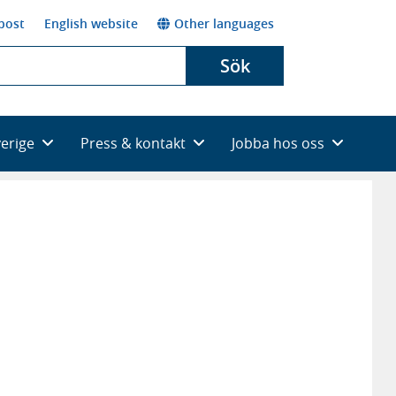
post
English website
Other languages
Sök
verige
Press & kontakt
Jobba hos oss