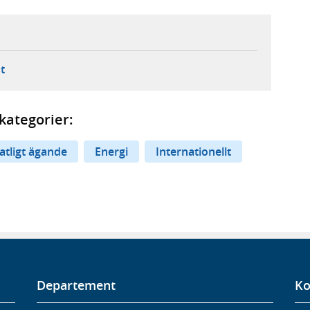
ebbplats,
ern webbplats,
 ny flik, extern webbplats,
- öppnar din e-postklient,
t
kategorier:
atligt ägande
Energi
Internationellt
Departement
Ko