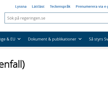
Lyssna
Lättläst
Teckenspråk
Prenumerera via e-
När
du
börjar
skriva
så
rige & EU
Dokument & publikationer
Så styrs S
framträder
en
lista
med
enfall)
sökförslag
 webbplats,