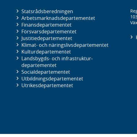
Statsrådsberedningen
Reg
10
Arbetsmarknads­departementet
Väx
Finans­departementet
Försvars­departementet
Justitie­departementet
Klimat- och näringslivs­departementet
Kultur­departementet
Landsbygds- och infrastruktur­
departementet
Social­departementet
Utbildnings­departementet
Utrikes­departementet