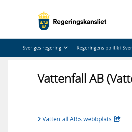
Huvudnavigering
Sveriges regering
Regeringens politik i Sve
Vattenfall AB (Vatt
- extern
Vattenfall AB:s webbplats