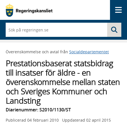
Me
När
Sö
du
börjar
skriva
så
Överenskommelse och avtal från
Socialdepartementet
framträder
en
Prestationsbaserat statsbidrag
lista
med
till insatser för äldre - en
sökförslag
överenskommelse mellan staten
och Sveriges Kommuner och
Landsting
Diarienummer: S2010/1130/ST
Publicerad
04 februari 2010
Uppdaterad
02 april 2015