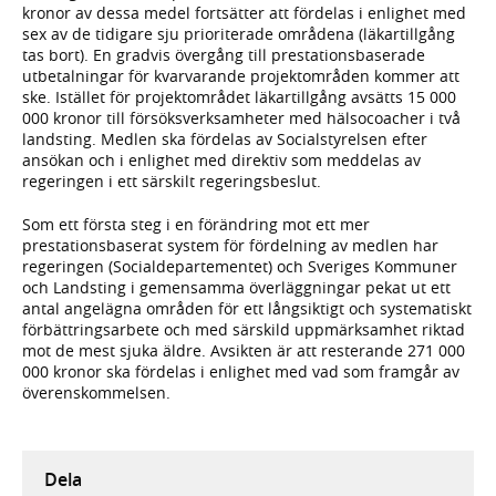
kronor av dessa medel fortsätter att fördelas i enlighet med
sex av de tidigare sju prioriterade områdena (läkartillgång
tas bort). En gradvis övergång till prestationsbaserade
utbetalningar för kvarvarande projektområden kommer att
ske. Istället för projektområdet läkartillgång avsätts 15 000
000 kronor till försöksverksamheter med hälsocoacher i två
landsting. Medlen ska fördelas av Socialstyrelsen efter
ansökan och i enlighet med direktiv som meddelas av
regeringen i ett särskilt regeringsbeslut.
Som ett första steg i en förändring mot ett mer
prestationsbaserat system för fördelning av medlen har
regeringen (Socialdepartementet) och Sveriges Kommuner
och Landsting i gemensamma överläggningar pekat ut ett
antal angelägna områden för ett långsiktigt och systematiskt
förbättringsarbete och med särskild uppmärksamhet riktad
mot de mest sjuka äldre. Avsikten är att resterande 271 000
000 kronor ska fördelas i enlighet med vad som framgår av
överenskommelsen.
Dela