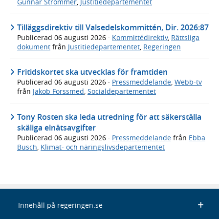
Gunnar Strömmer
,
Justitiedepartementet
Tilläggsdirektiv till Valsedelskommittén, Dir. 2026:87
Publicerad
06 augusti 2026
·
Kommittédirektiv
,
Rättsliga
dokument
från
Justitiedepartementet
,
Regeringen
Fritidskortet ska utvecklas för framtiden
Publicerad
06 augusti 2026
·
Pressmeddelande
,
Webb-tv
från
Jakob Forssmed
,
Socialdepartementet
Tony Rosten ska leda utredning för att säkerställa
skäliga elnätsavgifter
Publicerad
06 augusti 2026
·
Pressmeddelande
från
Ebba
Busch
,
Klimat- och näringslivsdepartementet
Innehåll på regeringen.se