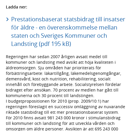
Ladda ner:
Prestationsbaserat statsbidrag till insatser
för äldre - en överenskommelse mellan
staten och Sveriges Kommuner och
Landsting (pdf 195 kB)
Regeringen har sedan 2007 årligen avsatt medel till
kommuner och landsting med avsikt att höja kvaliteten i
äldreomsorgen. Sju områden har prioriterats för
förbättringsarbete: läkartillgång, läkemedelsgenomgångar,
demensvård, kost och nutrition, rehabilitering, socialt
innehåll och förebyggande arbete. Socialstyrelsen fördelar
bidraget efter ansökan. 70 procent av medlen har gått till
kommunerna och 30 procent till landstingen.
I budgetpropositionen för 2010 (prop. 2009/10:1) har
regeringen föreslagit en successiv omläggning av nuvarande
riktade statsbidrag till ett mer prestationsbaserat system.
För 2010 finns avsatt 981 243 000 kronor i stimulansbidrag
till kommuner och landsting för att utveckla vården och
omsorgen om äldre personer. Avsikten är att 695 243 000