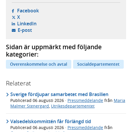
- öppnas i ny flik, extern webbplats,
Facebook
- öppnas i ny flik, extern webbplats,
X
- öppnas i ny flik, extern webbplats,
LinkedIn
- öppnar din e-postklient,
E-post
Sidan är uppmärkt med följande
kategorier:
Överenskommelse och avtal
Socialdepartementet
Relaterat
Sverige fördjupar samarbetet med Brasilien
Publicerad
06 augusti 2026
·
Pressmeddelande
från
Maria
Malmer Stenergard
,
Utrikesdepartementet
Valsedelskommittén får förlängd tid
Publicerad
06 augusti 2026
·
Pressmeddelande
från