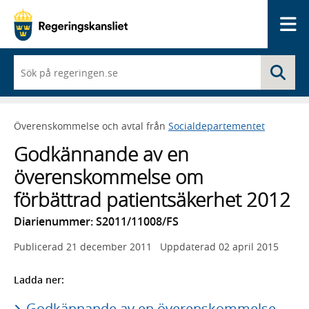
Me
När
Sö
du
börjar
skriva
så
Överenskommelse och avtal från
Socialdepartementet
framträder
en
Godkännande av en
lista
med
överenskommelse om
sökförslag
förbättrad patientsäkerhet 2012
Diarienummer: S2011/11008/FS
Publicerad
21 december 2011
Uppdaterad
02 april 2015
Ladda ner:
Godkännande av en överenskommelse