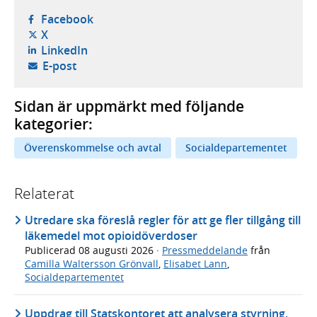
- öppnas i ny flik, extern webbplats,
Facebook
- öppnas i ny flik, extern webbplats,
X
- öppnas i ny flik, extern webbplats,
LinkedIn
- öppnar din e-postklient,
E-post
Sidan är uppmärkt med följande
kategorier:
Överenskommelse och avtal
Socialdepartementet
Relaterat
Utredare ska föreslå regler för att ge fler tillgång till
läkemedel mot opioidöverdoser
Publicerad
08 augusti 2026
·
Pressmeddelande
från
Camilla Waltersson Grönvall
,
Elisabet Lann
,
Socialdepartementet
Uppdrag till Statskontoret att analysera styrning,