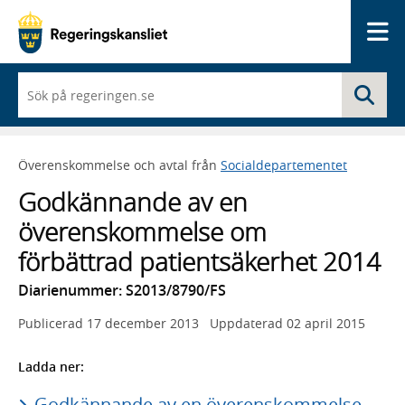
Me
När
Sö
du
börjar
skriva
så
Överenskommelse och avtal från
Socialdepartementet
framträder
en
Godkännande av en
lista
med
överenskommelse om
sökförslag
förbättrad patientsäkerhet 2014
Diarienummer: S2013/8790/FS
Publicerad
17 december 2013
Uppdaterad
02 april 2015
Ladda ner:
Godkännande av en överenskommelse