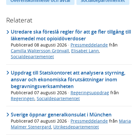
Överenskommelse och avtal
Socialdepartementet
Relaterat
Utredare ska föreslå regler för att ge fler tillgång till
läkemedel mot opioidöverdoser
Publicerad
08 augusti 2026
·
Pressmeddelande
från
Camilla Waltersson Grönvall
,
Elisabet Lann
,
Socialdepartementet
Uppdrag till Statskontoret att analysera styrning,
ansvar och ekonomiska förutsättningar inom
begravningsverksamheten
Publicerad
07 augusti 2026
·
Regeringsuppdrag
från
Regeringen
,
Socialdepartementet
Sverige öppnar generalkonsulat i München
Publicerad
07 augusti 2026
·
Pressmeddelande
från
Maria
Malmer Stenergard
,
Utrikesdepartementet