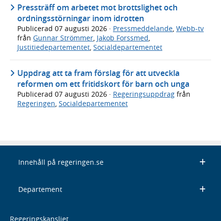
Pressträff om arbetet mot brottslighet och
ordningsstörningar inom idrotten
Publicerad
07 augusti 2026
·
Pressmeddelande
,
Webb-tv
från
Gunnar Strömmer
,
Jakob Forssmed
,
Justitiedepartementet
,
Socialdepartementet
Uppdrag att ta fram förslag för att utveckla
reformen om ett fritidskort för barn och unga
Publicerad
07 augusti 2026
·
Regeringsuppdrag
från
Regeringen
,
Socialdepartementet
Innehåll på regeringen.se
Departement
Regeringskansliet