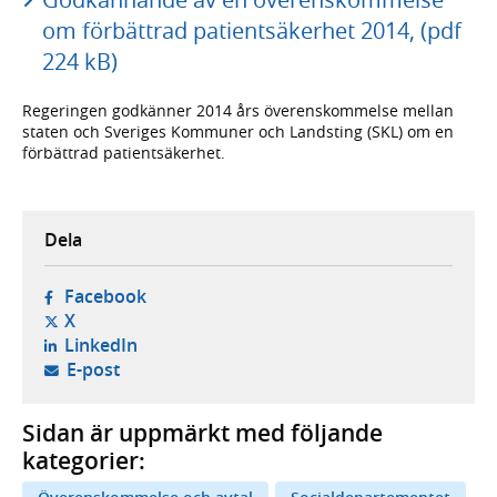
om förbättrad patientsäkerhet 2014, (pdf
224 kB)
Regeringen godkänner 2014 års överenskommelse mellan
staten och Sveriges Kommuner och Landsting (SKL) om en
förbättrad patientsäkerhet.
Dela
- öppnas i ny flik, extern webbplats,
Facebook
- öppnas i ny flik, extern webbplats,
X
- öppnas i ny flik, extern webbplats,
LinkedIn
- öppnar din e-postklient,
E-post
Sidan är uppmärkt med följande
kategorier: