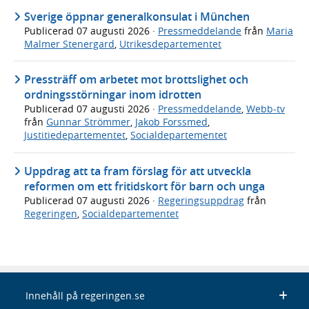
Sverige öppnar generalkonsulat i München
Publicerad
07 augusti 2026
·
Pressmeddelande
från
Maria
Malmer Stenergard
,
Utrikesdepartementet
Pressträff om arbetet mot brottslighet och
ordningsstörningar inom idrotten
Publicerad
07 augusti 2026
·
Pressmeddelande
,
Webb-tv
från
Gunnar Strömmer
,
Jakob Forssmed
,
Justitiedepartementet
,
Socialdepartementet
Uppdrag att ta fram förslag för att utveckla
reformen om ett fritidskort för barn och unga
Publicerad
07 augusti 2026
·
Regeringsuppdrag
från
Regeringen
,
Socialdepartementet
Innehåll på regeringen.se