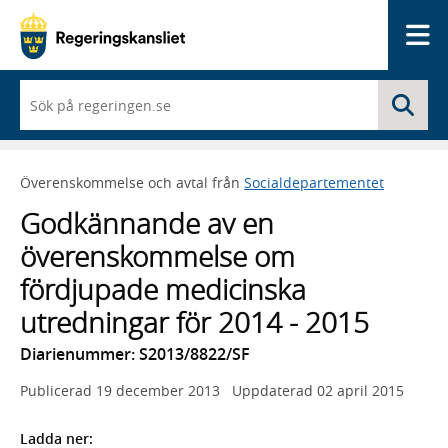
Me
När
Sö
du
börjar
skriva
så
Överenskommelse och avtal från
Socialdepartementet
framträder
en
Godkännande av en
lista
med
överenskommelse om
sökförslag
fördjupade medicinska
utredningar för 2014 - 2015
Diarienummer: S2013/8822/SF
Publicerad
19 december 2013
Uppdaterad
02 april 2015
Ladda ner: