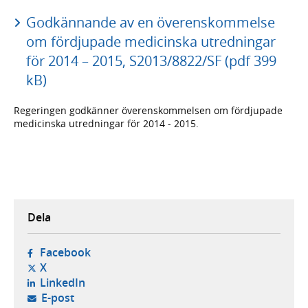
Godkännande av en överenskommelse
om fördjupade medicinska utredningar
för 2014 – 2015, S2013/8822/SF (pdf 399
kB)
Regeringen godkänner överenskommelsen om fördjupade
medicinska utredningar för 2014 - 2015.
Dela
- öppnas i ny flik, extern webbplats,
Facebook
- öppnas i ny flik, extern webbplats,
X
- öppnas i ny flik, extern webbplats,
LinkedIn
- öppnar din e-postklient,
E-post