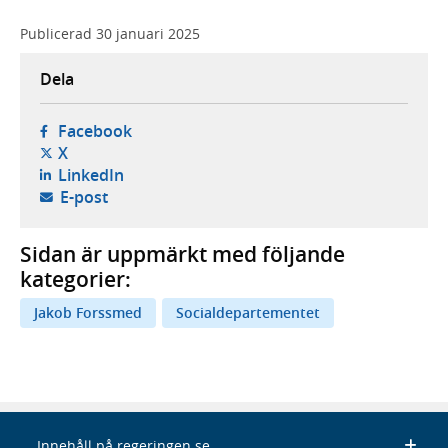
Publicerad
30 januari 2025
Dela
- öppnas i ny flik, extern webbplats,
Facebook
- öppnas i ny flik, extern webbplats,
X
- öppnas i ny flik, extern webbplats,
LinkedIn
- öppnar din e-postklient,
E-post
Sidan är uppmärkt med följande
kategorier:
Jakob Forssmed
Socialdepartementet
Innehåll på regeringen.se