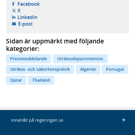
- öppnas i ny flik, extern webbplats,
Facebook
- öppnas i ny flik, extern webbplats,
X
- öppnas i ny flik, extern webbplats,
LinkedIn
- öppnar din e-postklient,
E-post
Sidan är uppmärkt med följande
kategorier:
Pressmeddelande
Utrikesdepartementet
Utrikes- och säkerhetspolitik
Algeriet
Portugal
Qatar
Thailand
Innehåll på regeringen.se