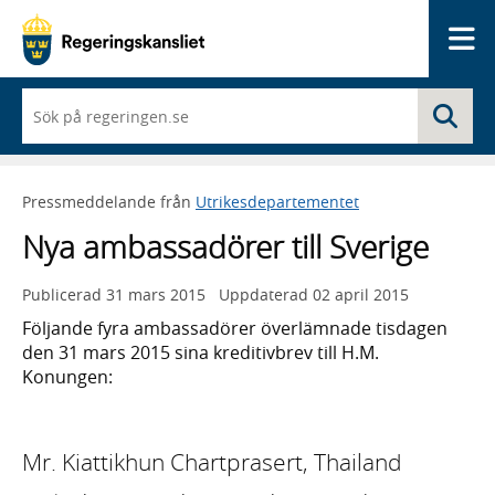
Me
När
Sö
du
börjar
skriva
så
Pressmeddelande från
Utrikesdepartementet
framträder
en
Nya ambassadörer till Sverige
lista
med
sökförslag
Publicerad
31 mars 2015
Uppdaterad
02 april 2015
Följande fyra ambassadörer överlämnade tisdagen
den 31 mars 2015 sina kreditivbrev till H.M.
Konungen:
Mr. Kiattikhun Chartprasert, Thailand