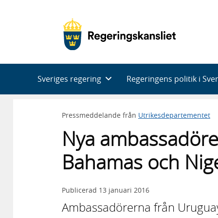
Huvudnavigering
Sveriges regering
Regeringens politik i Sve
Pressmeddelande från
Utrikesdepartementet
Nya ambassadörer
Bahamas och Nig
Publicerad
13 januari 2016
Ambassadörerna från Urugua