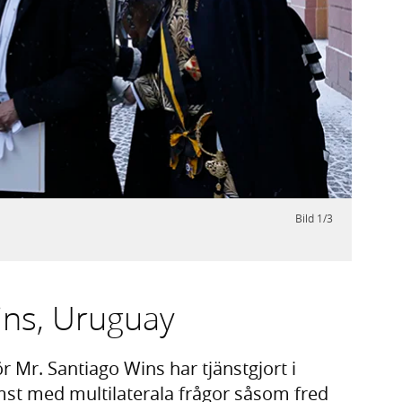
Nästa
Bild
1
/
3
Nige
Foto: 
ins, Uruguay
r. Santiago Wins har tjänstgjort i
mst med multilaterala frågor såsom fred