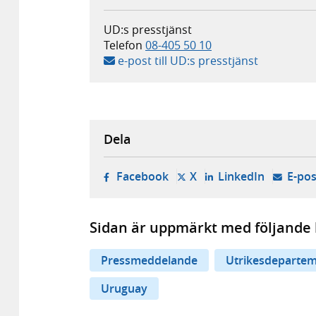
UD:s presstjänst
Telefon
08-405 50 10
e-post till UD:s presstjänst
Dela
- öppnas i ny flik, extern w
- öppnas i ny flik, ext
- öppnas i
Facebook
X
LinkedIn
E-pos
Sidan är uppmärkt med följande 
Pressmeddelande
Utrikesdepartem
Uruguay