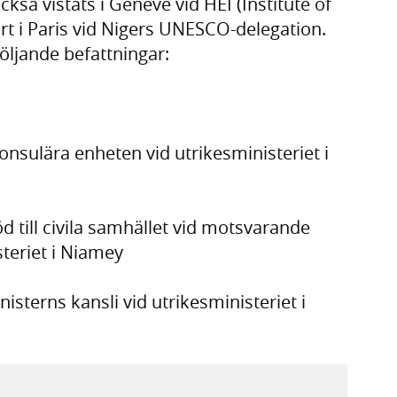
å vistats i Genève vid HEI (Institute of
ort i Paris vid Nigers UNESCO-delegation.
öljande befattningar:
onsulära enheten vid utrikesministeriet i
d till civila samhället vid motsvarande
teriet i Niamey
isterns kansli vid utrikesministeriet i