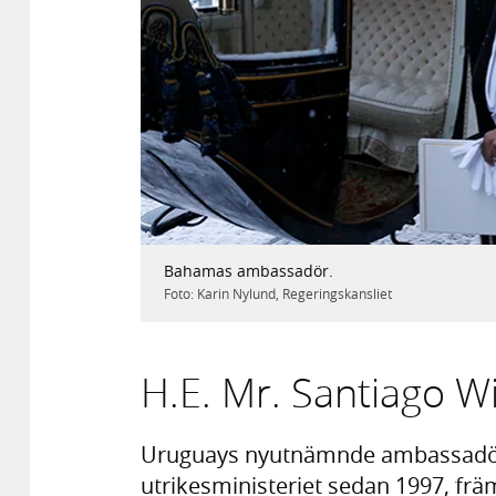
Föregående
Bild
1
/
3
Bahamas ambassadör.
Foto: Karin Nylund, Regeringskansliet
H.E. Mr. Santiago W
Uruguays nyutnämnde ambassadör M
utrikesministeriet sedan 1997, frä