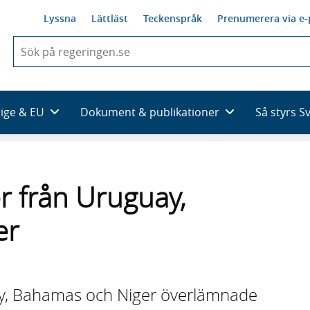
Lyssna
Lättläst
Teckenspråk
Prenumerera via e-
När
du
börjar
skriva
så
rige & EU
Dokument & publikationer
Så styrs S
framträder
en
lista
med
sökförslag
 från Uruguay,
er
y, Bahamas och Niger överlämnade