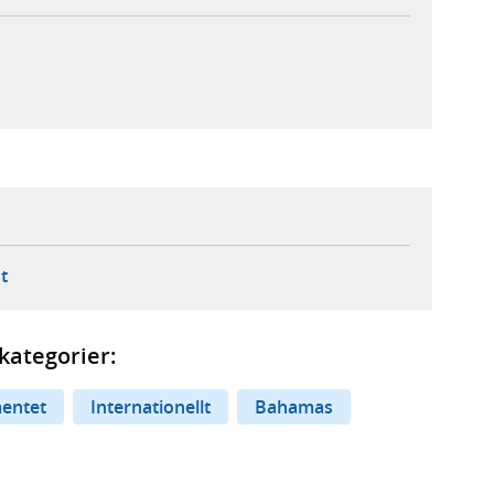
ebbplats,
ern webbplats,
 ny flik, extern webbplats,
- öppnar din e-postklient,
t
kategorier:
entet
Internationellt
Bahamas