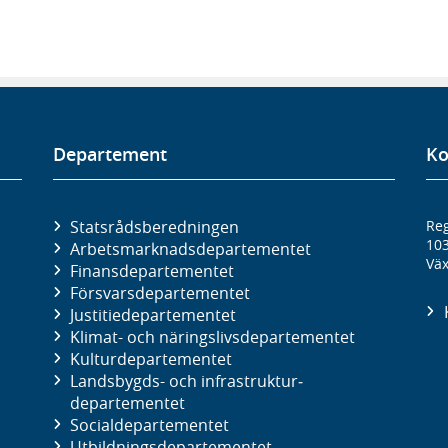
Departement
Ko
Statsrådsberedningen
Reg
10
Arbetsmarknads­departementet
Väx
Finans­departementet
Försvars­departementet
Justitie­departementet
Klimat- och näringslivs­departementet
Kultur­departementet
Landsbygds- och infrastruktur­
departementet
Social­departementet
Utbildnings­departementet