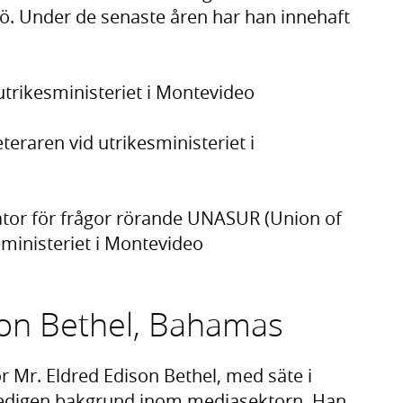
jö. Under de senaste åren har han innehaft
utrikesministeriet i Montevideo
eraren vid utrikesministeriet i
ator för frågor rörande UNASUR (Union of
ministeriet i Montevideo
son Bethel, Bahamas
r. Eldred Edison Bethel, med säte i
gedigen bakgrund inom mediasektorn. Han