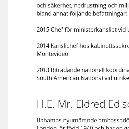
och säkerhet, nedrustning och mil
bland annat följande befattningar:
2015 Chef för ministerkansliet vid 
2014 Kanslichef hos kabinettssekret
Montevideo
2013 Biträdande nationell koordin
South American Nations) vid utrike
H.E. Mr. Eldred Edi
Bahamas nyutnämnde ambassadör M
London, är född 1940 och har en 