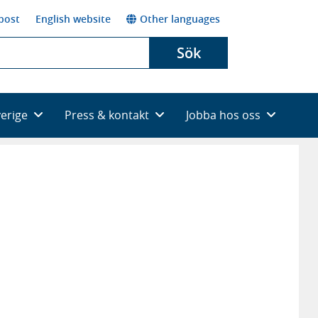
post
English website
Other languages
Sök
verige
Press & kontakt
Jobba hos oss