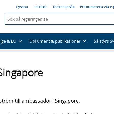
Lyssna
Lättläst
Teckenspråk
Prenumerera via e-
När
du
börjar
skriva
så
rige & EU
Dokument & publikationer
Så styrs S
framträder
en
lista
med
sökförslag
Singapore
ström till ambassadör i Singapore.