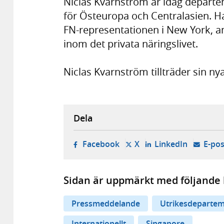
Niclas Kvarnström är idag departe
för Östeuropa och Centralasien. Han
FN-representationen i New York, a
inom det privata näringslivet.
Niclas Kvarnström tillträder sin ny
Dela
- öppnas i ny flik, extern w
- öppnas i ny flik, ext
- öppnas i
Facebook
X
LinkedIn
E-pos
Sidan är uppmärkt med följande 
Pressmeddelande
Utrikesdepartem
Internationellt
Singapore