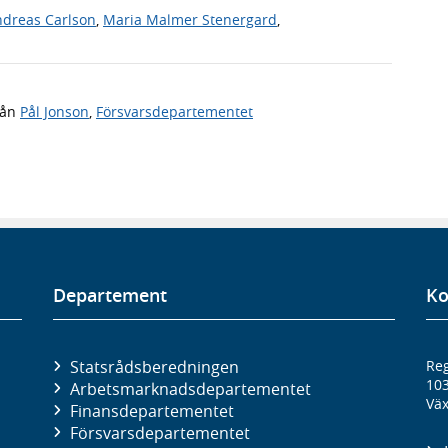
dreas Carlson
,
Maria Malmer Stenergard
,
rån
Pål Jonson
,
Försvarsdepartementet
Departement
Ko
Statsrådsberedningen
Reg
10
Arbetsmarknads­departementet
Väx
Finans­departementet
Försvars­departementet