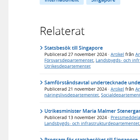
Relaterat
Statsbesök till Singapore
Publicerad
27 november 2024
·
Artikel
från
An
Försvarsdepartementet
,
Landsbygds- och inf
Utrikesdepartementet
Samförståndsavtal undertecknade under
Publicerad
21 november 2024
·
Artikel
från
An
näringslivsdepartementet
,
Socialdepartemen
Utrikesminister Maria Malmer Stenergard 
Publicerad
13 november 2024
·
Pressmeddel
Landsbygds- och infrastrukturdepartementet
Program för statsbesöket till Singapore