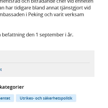
mentsråd och biträdande chef vid enheten
 har tidigare bland annat tjänstgjort vid
mbassaden i Peking och varit verksam
a befattning den 1 september i år.
ebbplats,
ern webbplats,
 ny flik, extern webbplats,
- öppnar din e-postklient,
t
kategorier
entet
Utrikes- och säkerhetspolitik