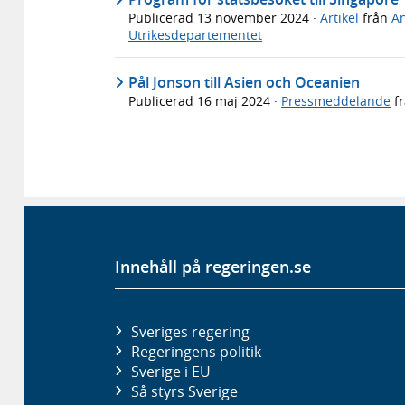
Publicerad
13 november 2024
·
Artikel
från
An
Utrikesdepartementet
Pål Jonson till Asien och Oceanien
Publicerad
16 maj 2024
·
Pressmeddelande
f
Innehåll på regeringen.se
Sveriges regering
Regeringens politik
Sverige i EU
Så styrs Sverige