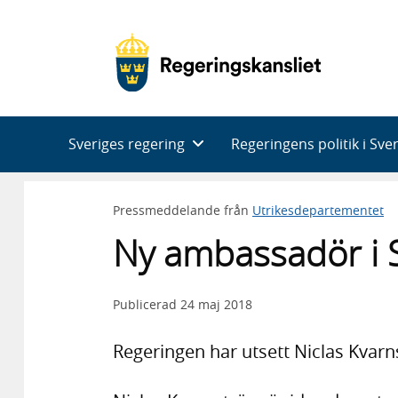
Huvudnavigering
Sveriges regering
Regeringens politik i Sve
Pressmeddelande från
Utrikesdepartementet
Ny ambassadör i 
Publicerad
24 maj 2018
Regeringen har utsett Niclas Kvarn