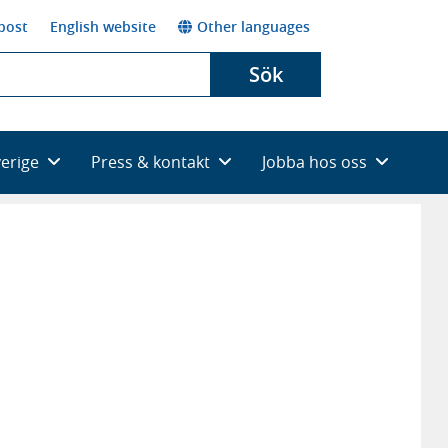
post
English website
Other languages
Sök
verige
Press & kontakt
Jobba hos oss