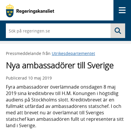
Me
När
Sö
du
börjar
skriva
så
Pressmeddelande från
Utrikesdepartementet
framträder
en
Nya ambassadörer till Sverige
lista
med
sökförslag
Publicerad
10 maj 2019
Fyra ambassadörer överlämnade onsdagen 8 maj
2019 sina kreditivbrev till H.M. Konungen i högtidlig
audiens på Stockholms slott. Kreditivbrevet är en
fullmakt utfärdad av ambassadörens statschef. I och
med att brevet nu är överlämnat till Sveriges
statschef kan ambassadören fullt ut representera sitt
land i Sverige.