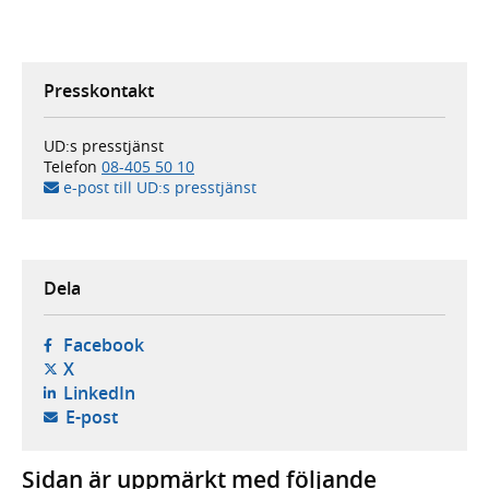
Presskontakt
UD:s presstjänst
Telefon
08-405 50 10
e-post till UD:s presstjänst
Dela
- öppnas i ny flik, extern webbplats,
Facebook
- öppnas i ny flik, extern webbplats,
X
- öppnas i ny flik, extern webbplats,
LinkedIn
- öppnar din e-postklient,
E-post
Sidan är uppmärkt med följande