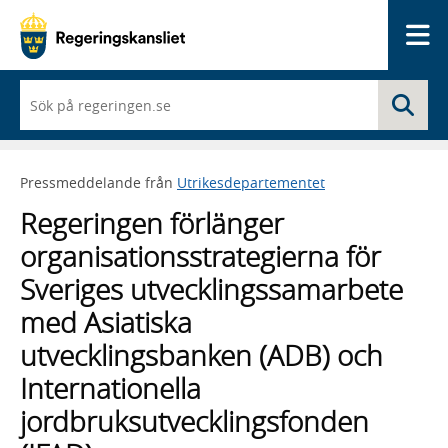
Me
När
Sö
du
börjar
skriva
så
Pressmeddelande från
Utrikesdepartementet
framträder
en
Regeringen förlänger
lista
med
organisationsstrategierna för
sökförslag
Sveriges utvecklingssamarbete
med Asiatiska
utvecklingsbanken (ADB) och
Internationella
jordbruksutvecklingsfonden