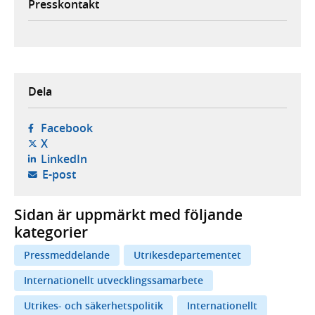
Presskontakt
Dela
- öppnas i ny flik, extern webbplats,
Facebook
- öppnas i ny flik, extern webbplats,
X
- öppnas i ny flik, extern webbplats,
LinkedIn
- öppnar din e-postklient,
E-post
Sidan är uppmärkt med följande
kategorier
Pressmeddelande
Utrikesdepartementet
Internationellt utvecklingssamarbete
Utrikes- och säkerhetspolitik
Internationellt