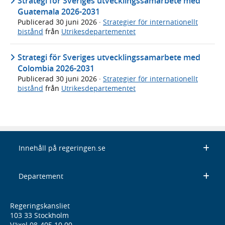
Strategi för Sveriges utvecklingssamarbete med
Guatemala 2026-2031
Publicerad
30 juni 2026
·
Strategier för internationellt
bistånd
från
Utrikesdepartementet
Strategi för Sveriges utvecklingssamarbete med
Colombia 2026-2031
Publicerad
30 juni 2026
·
Strategier för internationellt
bistånd
från
Utrikesdepartementet
Innehåll på regeringen.se
Departement
Regeringskansliet
103 33 Stockholm
Växel 08-405 10 00