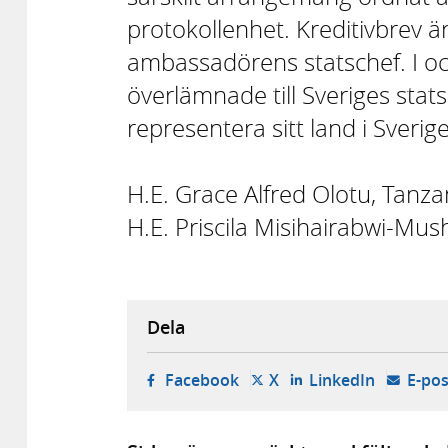
protokollenhet. Kreditivbrev ä
ambassadörens statschef. I oc
överlämnade till Sveriges stat
representera sitt land i Sverige
H.E. Grace Alfred Olotu, Tanza
H.E. Priscila Misihairabwi-M
Dela
- öppnas i ny flik, extern w
- öppnas i ny flik, ext
- öppnas i
Facebook
X
LinkedIn
E-pos