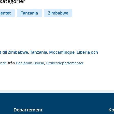
kategorier
entet
Tanzania
Zimbabwe
t till Zimbabwe, Tanzania, Mocambique, Liberia och
ande
från
Benjamin Dousa
,
Utrikesdepartementet
Departement
Ko