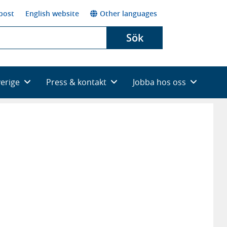
post
English website
Other languages
Sök
verige
Press & kontakt
Jobba hos oss