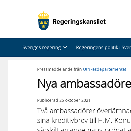
Huvudnavigering
Sveriges regering
Regeringens politik i Sve
Pressmeddelande från
Utrikesdepartementet
Nya ambassadörer 
Publicerad
25 oktober 2021
Två ambassadörer överlämna
sina kreditivbrev till H.M. Ko
särskilt arrangemang ordnat 