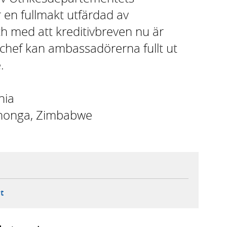
r en fullmakt utfärdad av
h med att kreditivbreven nu är
schef kan ambassadörerna fullt ut
.
nia
ushonga, Zimbabwe
ebbplats,
ern webbplats,
 ny flik, extern webbplats,
- öppnar din e-postklient,
t