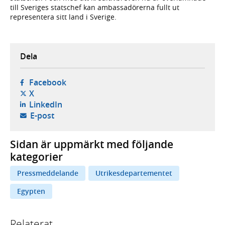
till Sveriges statschef kan ambassadörerna fullt ut
representera sitt land i Sverige.
Dela
- öppnas i ny flik, extern webbplats,
Facebook
- öppnas i ny flik, extern webbplats,
X
- öppnas i ny flik, extern webbplats,
LinkedIn
- öppnar din e-postklient,
E-post
Sidan är uppmärkt med följande
kategorier
Pressmeddelande
Utrikesdepartementet
Egypten
Relaterat