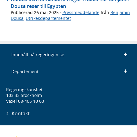
Dousa reser till Egypten
Publicerad
26 maj 2025
·
Pressmeddelande
från
Benjamin
Dousa
,
Utrikesdepartementet
Innehåll på regeringen.se
Departement
Regeringskansliet
103 33 Stockholm
Växel 08-405 10 00
Kontakt