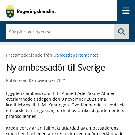
Me
När
Sö
du
börjar
skriva
så
Pressmeddelande från
Utrikesdepartementet
framträder
en
Ny ambassadör till Sverige
lista
med
sökförslag
Publicerad
09 november 2021
Egyptens ambassadör, H.E. Ahmed Adel Sobhy Ahmed
överlämnade tisdagen den 9 november 2021 sina
kreditivbrev till H.M. Konungen. Överlämnandet skedde via
ett särskilt arrangemang ordnat av Utrikesdepartementets
protokollenhet.
Kreditivbrev är en fullmakt utfärdad av ambassadörens
statschef. I och med att kreditivbreven nu är överlämnade