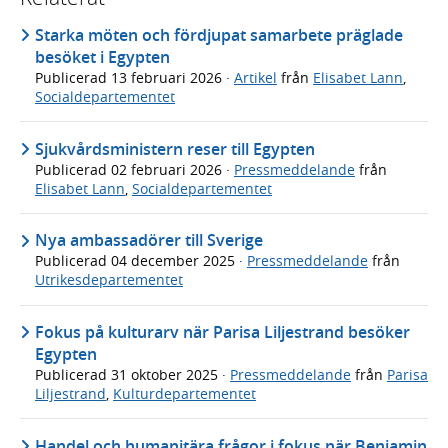
Starka möten och fördjupat samarbete präglade
besöket i Egypten
Publicerad
13 februari 2026
·
Artikel
från
Elisabet Lann
,
Socialdepartementet
Sjukvårdsministern reser till Egypten
Publicerad
02 februari 2026
·
Pressmeddelande
från
Elisabet Lann
,
Socialdepartementet
Nya ambassadörer till Sverige
Publicerad
04 december 2025
·
Pressmeddelande
från
Utrikesdepartementet
Fokus på kulturarv när Parisa Liljestrand besöker
Egypten
Publicerad
31 oktober 2025
·
Pressmeddelande
från
Parisa
Liljestrand
,
Kulturdepartementet
Handel och humanitära frågor i fokus när Benjamin