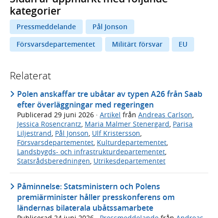
kategorier
Pressmeddelande
Pål Jonson
Försvarsdepartementet
Militärt försvar
EU
Relaterat
Polen anskaffar tre ubåtar av typen A26 från Saab
efter överläggningar med regeringen
Publicerad
29 juni 2026
·
Artikel
från
Andreas Carlson
,
Jessica Rosencrantz
,
Maria Malmer Stenergard
,
Parisa
Liljestrand
,
Pål Jonson
,
Ulf Kristersson
,
Försvarsdepartementet
,
Kulturdepartementet
,
Landsbygds- och infrastrukturdepartementet
,
Statsrådsberedningen
,
Utrikesdepartementet
Påminnelse: Statsministern och Polens
premiärminister håller presskonferens om
ländernas bilaterala ubåtssamarbete
Publicerad
24 juni 2026
·
Pressmeddelande
från
Andreas