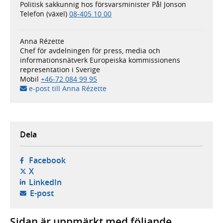
Politisk sakkunnig hos försvarsminister Pål Jonson
Telefon (växel)
08-405 10 00
Anna Rézette
Chef för avdelningen för press, media och
informationsnätverk Europeiska kommissionens
representation i Sverige
Mobil
+46-72 084 99 95
e-post till Anna Rézette
Dela
- öppnas i ny flik, extern webbplats,
Facebook
- öppnas i ny flik, extern webbplats,
X
- öppnas i ny flik, extern webbplats,
LinkedIn
- öppnar din e-postklient,
E-post
Sidan är uppmärkt med följande