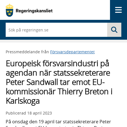
Me
När
Sö
du
börjar
skriva
så
Pressmeddelande från
Försvarsdepartementet
framträder
en
Europeisk försvarsindustri på
lista
med
agendan när statssekreterare
sökförslag
Peter Sandwall tar emot EU-
kommissionär Thierry Breton i
Karlskoga
Publicerad
18 april 2023
På onsdag den 19 april tar statssekreterare Peter