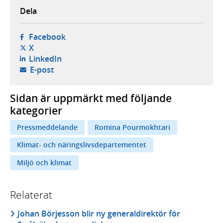
Dela
- öppnas i ny flik, extern webbplats,
Facebook
- öppnas i ny flik, extern webbplats,
X
- öppnas i ny flik, extern webbplats,
LinkedIn
- öppnar din e-postklient,
E-post
Sidan är uppmärkt med följande
kategorier
Pressmeddelande
Romina Pourmokhtari
Klimat- och näringslivsdepartementet
Miljö och klimat
Relaterat
Johan Börjesson blir ny generaldirektör för