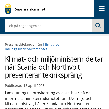
Me
När
Sö
du
börjar
skriva
så
Pressmeddelande från
Klimat- och
framträder
näringslivsdepartementet
en
lista
Klimat- och miljöministern deltar
med
sökförslag
när Scania och Northvolt
presenterar tekniksprång
Publicerad
18 april 2023
I anslutning till provkörning av ellastbilar på det
informella ministerrådsmötet för EU:s miljö och
klimatministrar, håller Scania och Northvolt en
pressträff. Sveriges klimat- och miljöminister Romina