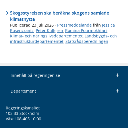
Skogsstyrelsen ska beräkna skogens samlade
klimatnytta
Publicerad
23 juli 2026
·
Pressmeddelande
från
Jessica
Rosencrantz
,
Peter Kullgren
,
Romina Pourmokhtari
,
Klimat- och näringslivsdepartementet
,
Landsbygds- och
infrastrukturdepartementet
,
Statsrådsberedningen
Innehåll på regeringen.se
Departement
Regeringskansliet
103 33 Stockholm
Växel 08-405 10 00