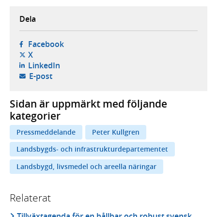
Dela
- öppnas i ny flik, extern webbplats,
Facebook
- öppnas i ny flik, extern webbplats,
X
- öppnas i ny flik, extern webbplats,
LinkedIn
- öppnar din e-postklient,
E-post
Sidan är uppmärkt med följande
kategorier
Pressmeddelande
Peter Kullgren
Landsbygds- och infrastrukturdepartementet
Landsbygd, livsmedel och areella näringar
Relaterat
Tillväxtagenda för en hållbar och robust svensk