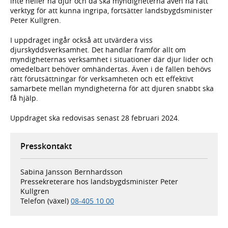
inte heller ha djur och då ska myndigheterna även ha rätt
verktyg för att kunna ingripa, fortsätter landsbygdsminister
Peter Kullgren.
I uppdraget ingår också att utvärdera viss
djurskyddsverksamhet. Det handlar framför allt om
myndigheternas verksamhet i situationer där djur lider och
omedelbart behöver omhändertas. Även i de fallen behövs
rätt förutsättningar för verksamheten och ett effektivt
samarbete mellan myndigheterna för att djuren snabbt ska
få hjälp.
Uppdraget ska redovisas senast 28 februari 2024.
Presskontakt
Sabina Jansson Bernhardsson
Pressekreterare hos landsbygdsminister Peter
Kullgren
Telefon (växel)
08-405 10 00