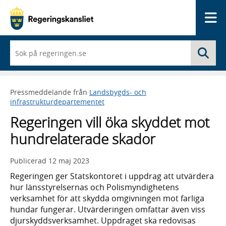
Me
När
Sö
du
börjar
skriva
så
Pressmeddelande från
Landsbygds- och
framträder
infrastrukturdepartementet
en
lista
Regeringen vill öka skyddet mot
med
sökförslag
hundrelaterade skador
Publicerad
12 maj 2023
Regeringen ger Statskontoret i uppdrag att utvärdera
hur länsstyrelsernas och Polismyndighetens
verksamhet för att skydda omgivningen mot farliga
hundar fungerar. Utvärderingen omfattar även viss
djurskyddsverksamhet. Uppdraget ska redovisas