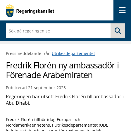
Me
När
Sö
du
börjar
skriva
så
Pressmeddelande från
Utrikesdepartementet
framträder
en
Fredrik Florén ny ambassadör i
lista
med
Förenade Arabemiraten
sökförslag
Publicerad
21 september 2023
Regeringen har utsett Fredrik Florén till ambassadör i
Abu Dhabi.
Fredrik Florén tillhör idag Europa- och
Nordamerikaenhetens, i Utrikesdepartementet (UD),
ledningsstab och ansvarar för regionens handels-,