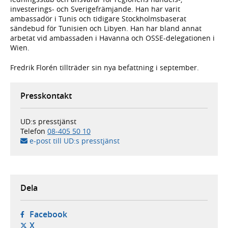
investerings- och Sverigefrämjande. Han har varit
ambassadör i Tunis och tidigare Stockholmsbaserat
sändebud för Tunisien och Libyen. Han har bland annat
arbetat vid ambassaden i Havanna och OSSE-delegationen i
Wien.
Fredrik Florén tillträder sin nya befattning i september.
Presskontakt
UD:s presstjänst
Telefon
08-405 50 10
e-post till UD:s presstjänst
Dela
- öppnas i ny flik, extern webbplats,
Facebook
- öppnas i ny flik, extern webbplats,
X