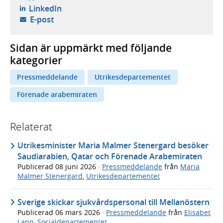
- öppnas i ny flik, extern webbplats,
LinkedIn
- öppnar din e-postklient,
E-post
Sidan är uppmärkt med följande
kategorier
Pressmeddelande
Utrikesdepartementet
Förenade arabemiraten
Relaterat
Utrikesminister Maria Malmer Stenergard besöker
Saudiarabien, Qatar och Förenade Arabemiraten
Publicerad
08 juni 2026
·
Pressmeddelande
från
Maria
Malmer Stenergard
,
Utrikesdepartementet
Sverige skickar sjukvårdspersonal till Mellanöstern
Publicerad
06 mars 2026
·
Pressmeddelande
från
Elisabet
Lann
,
Socialdepartementet