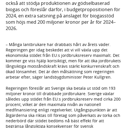
också att stödja produktionen av gödselbaserad
biogas och föreslår därför, i budgetpropositionen för
2024, en extra satsning på anslaget för biogasstöd
som höjs med 200 miljoner kronor per år för 2024–
2026.
– Många lantbrukare har drabbats hårt av årets väder.
Regeringen ger idag beskedet att vi vill växla upp det
ekonomiska stödet från EU:s jordbruksreserv maximalt. Det
kommer ge viss hjälp kortsiktigt, men för att öka jordbrukets
långsiktiga motståndskraft krävs stärkt konkurrenskraft och
ökad lönsamhet. Det är den målsättning som regeringen
arbetar efter, säger landsbygdsminister Peter Kullgren.
Regeringen föreslår att Sverige ska betala ut stöd om 193
miljoner kronor till drabbade jordbrukare. Sverige växlar
således upp stödet från EU:s jordbruksreserv med cirka 200
procent, vilket är den maximala nivån av nationell
medfinansiering enligt regelverket. Utgångspunkten är att
åtgärderna ska riktas till företag som påverkats av torka och
nederbörd där stödet bedöms nå bäst effekt för att
begränsa långsiktiga konsekvenser för svensk