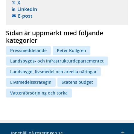
- öppnas i ny flik, extern webbplats,
X
- öppnas i ny flik, extern webbplats,
LinkedIn
- öppnar din e-postklient,
E-post
Sidan är uppmärkt med följande
kategorier
Pressmeddelande
Peter Kullgren
Landsbygds- och infrastrukturdepartementet
Landsbygd, livsmedel och areella näringar
Livsmedelsstrategin
Statens budget
Vattenförsörjning och torka
Innehåll på regeringen.se