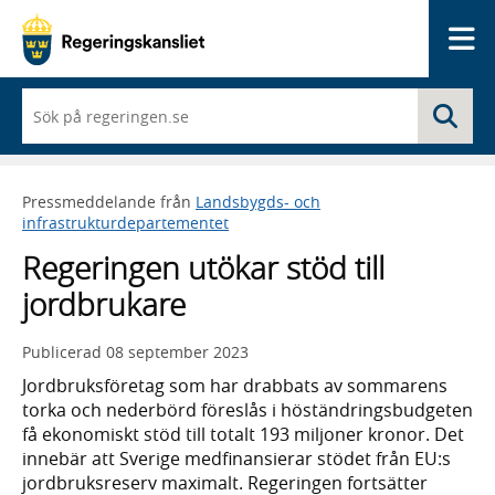
Me
När
Sö
du
börjar
skriva
så
Pressmeddelande från
Landsbygds- och
framträder
infrastrukturdepartementet
en
lista
Regeringen utökar stöd till
med
sökförslag
jordbrukare
Publicerad
08 september 2023
Jordbruksföretag som har drabbats av sommarens
torka och nederbörd föreslås i höständringsbudgeten
få ekonomiskt stöd till totalt 193 miljoner kronor. Det
innebär att Sverige medfinansierar stödet från EU:s
jordbruksreserv maximalt. Regeringen fortsätter