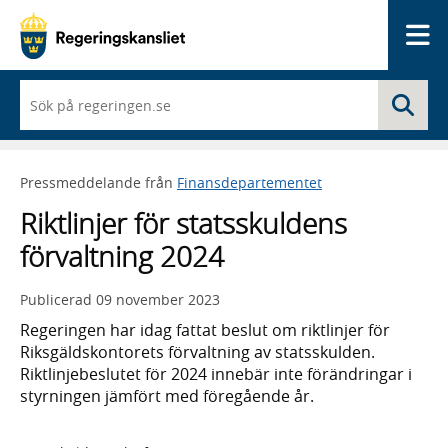
Me
När
Sö
du
börjar
skriva
så
Pressmeddelande från
Finansdepartementet
framträder
en
Riktlinjer för statsskuldens
lista
med
förvaltning 2024
sökförslag
Publicerad
09 november 2023
Regeringen har idag fattat beslut om riktlinjer för
Riksgäldskontorets förvaltning av statsskulden.
Riktlinjebeslutet för 2024 innebär inte förändringar i
styrningen jämfört med föregående år.