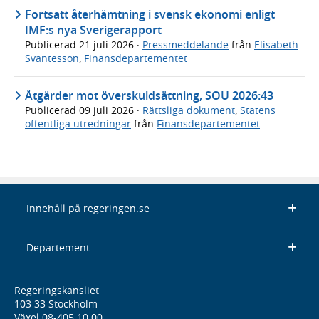
Fortsatt återhämtning i svensk ekonomi enligt
IMF:s nya Sverigerapport
Publicerad
21 juli 2026
·
Pressmeddelande
från
Elisabeth
Svantesson
,
Finansdepartementet
Åtgärder mot överskuldsättning, SOU 2026:43
Publicerad
09 juli 2026
·
Rättsliga dokument
,
Statens
offentliga utredningar
från
Finansdepartementet
Innehåll på regeringen.se
Departement
Regeringskansliet
103 33 Stockholm
Växel 08-405 10 00