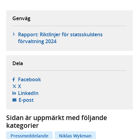
Genväg
Rapport: Riktlinjer för statsskuldens
förvaltning 2024
Dela
- öppnas i ny flik, extern webbplats,
Facebook
- öppnas i ny flik, extern webbplats,
X
- öppnas i ny flik, extern webbplats,
LinkedIn
- öppnar din e-postklient,
E-post
Sidan är uppmärkt med följande
kategorier
Pressmeddelande
Niklas Wykman