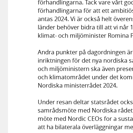
förhandlingarna. Tack vare vårt go
förhandlingarna för att ett ambiti
antas 2024. Vi är också helt övere
länder behöver bidra till att vi når
klimat- och miljöminister Romina 
Andra punkter på dagordningen är
inriktningen för det nya nordiska
och miljöministern ska även present
och klimatområdet under det kom
Nordiska ministerrådet 2024.
Under resan deltar statsrådet ocks
samrådsmöte med Nordiska rådets u
möte med Nordic CEOs for a susta
att ha bilaterala överläggningar m