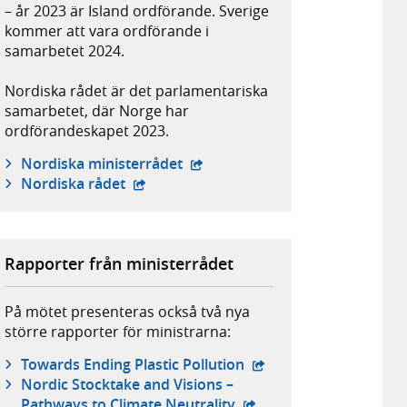
– år 2023 är Island ordförande. Sverige
kommer att vara ordförande i
samarbetet 2024.
Nordiska rådet är det parlamentariska
samarbetet, där Norge har
ordförandeskapet 2023.
- extern webbplats,
Nordiska ministerrådet
- extern webbplats,
Nordiska rådet
Rapporter från ministerrådet
På mötet presenteras också två nya
större rapporter för ministrarna:
- extern webbplats,
Towards Ending Plastic Pollution
Nordic Stocktake and Visions –
- extern webbplats,
Pathways to Climate Neutrality