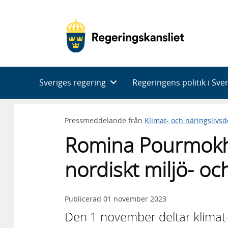
Huvudnavigering
Sveriges regering
Regeringens politik i Sve
Pressmeddelande från
Klimat- och näringslivs
Romina Pourmokhta
nordiskt miljö- o
Publicerad
01 november 2023
Den 1 november deltar klimat