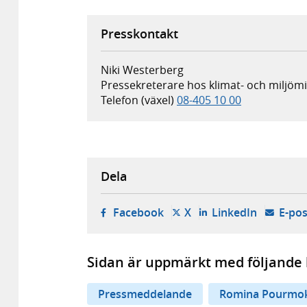
Presskontakt
Niki Westerberg
Pressekreterare hos klimat- och miljö
Telefon (växel)
08-405 10 00
Dela
- öppnas i ny flik, extern w
- öppnas i ny flik, ext
- öppnas i
Facebook
X
LinkedIn
E-pos
Sidan är uppmärkt med följande 
Pressmeddelande
Romina Pourmok