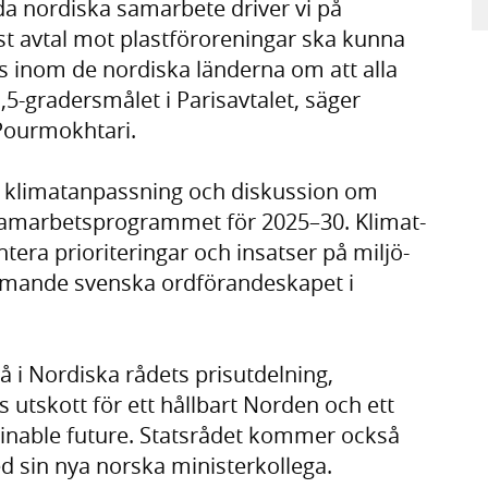
da nordiska samarbete driver vi på
öst avtal mot plastföroreningar ska kunna
ns inom de nordiska länderna om att alla
 1,5-gradersmålet i Parisavtalet, säger
Pourmokhtari.
 klimatanpassning och diskussion om
 samarbetsprogrammet för 2025–30. Klimat-
era prioriteringar och insatser på miljö-
mande svenska ordförandeskapet i
å i Nordiska rådets prisutdelning,
tskott för ett hållbart Norden och ett
inable future. Statsrådet kommer också
ed sin nya norska ministerkollega.