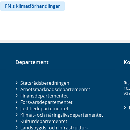
FN:s klimatförhandlingar
Departement
Ko
Statsrådsberedningen
Reg
10
Arbetsmarknads­departementet
Väx
Finans­departementet
Försvars­departementet
Justitie­departementet
Klimat- och näringslivs­departementet
Kultur­departementet
Landsbygds- och infrastruktur­