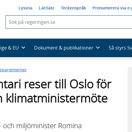
Lyssna
Lättläst
Teckenspråk
Prenumerera via e-
När
du
börjar
skriva
så
rige & EU
Dokument & publikationer
Så styrs S
framträder
en
lista
departementet
med
sökförslag
ri reser till Oslo för
ch klimatministermöte
- och miljöminister Romina