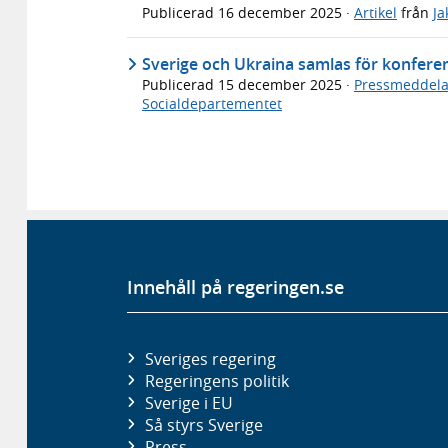
Publicerad
16 december 2025
·
Artikel
från
Ja
Sverige och Ukraina samlas för konfere
Publicerad
15 december 2025
·
Pressmeddel
Socialdepartementet
Innehåll på regeringen.se
Sveriges regering
Regeringens politik
Sverige i EU
Så styrs Sverige
Press