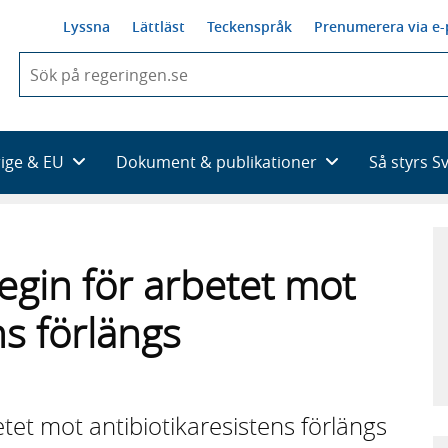
Lyssna
Lättläst
Teckenspråk
Prenumerera via e-
När
du
börjar
skriva
så
rige & EU
Dokument & publikationer
Så styrs S
framträder
en
lista
med
sökförslag
egin för arbetet mot
ns förlängs
tet mot antibiotikaresistens förlängs