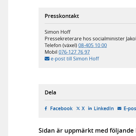
Presskontakt
Simon Hoff
Pressekreterare hos socialminister Jak
Telefon (växel)
08-405 10 00
Mobil
076-127 76 97
e-post till Simon Hoff
Dela
- öppnas i ny flik, extern w
- öppnas i ny flik, ext
- öppnas i
Facebook
X
LinkedIn
E-pos
Sidan är uppmärkt med följande 