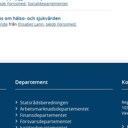
kob Forssmed
,
Socialdepartementet
ns om hälso- och sjukvården
ande
från
Elisabet Lann
,
Jakob Forssmed
,
Departement
Ko
Statsrådsberedningen
Reg
10
Arbetsmarknads­departementet
Väx
Finans­departementet
Försvars­departementet
Justitie­departementet