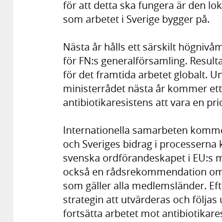
för att detta ska fungera är den lo
som arbetet i Sverige bygger på.
Nästa år hålls ett särskilt högniv
för FN:s generalförsamling. Result
för det framtida arbetet globalt. 
ministerrådet nästa år kommer ett
antibiotikaresistens att vara en pri
Internationella samarbeten kommer a
och Sveriges bidrag i processerna
svenska ordförandeskapet i EU:s m
också en rådsrekommendation om E
som gäller alla medlemsländer. E
strategin att utvärderas och följas 
fortsätta arbetet mot antibiotikares