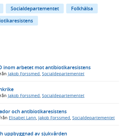
Socialdepartementet
Folkhälsa
iotikaresistens
O inom arbetet mot antibiotikaresistens
rån
Jakob Forssmed
,
Socialdepartementet
nkrike
rån
Jakob Forssmed
,
Socialdepartementet
ador och antibiotikaresistens
från
Elisabet Lann
,
Jakob Forssmed
,
Socialdepartementet
h uppbyggnad av sjukvården