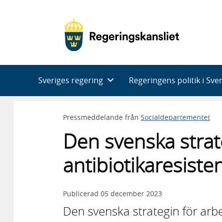
Huvudnavigering
Sveriges regering
Regeringens politik i Sve
Pressmeddelande från
Socialdepartementet
Den svenska strat
antibiotikaresiste
Publicerad
05 december 2023
Den svenska strategin för arbe