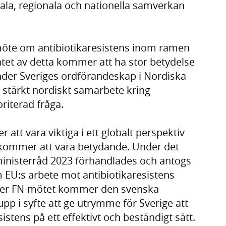
kala, regionala och nationella samverkan
åmöte om antibiotikaresistens inom ramen
atet av detta kommer att ha stor betydelse
Under Sveriges ordförandeskap i Nordiska
 stärkt nordiskt samarbete kring
oriterad fråga.
tt vara viktiga i ett globalt perspektiv
 kommer att vara betydande. Under det
inisterråd 2023 förhandlades och antogs
U:s arbete mot antibiotikaresistens
fter FN-mötet kommer den svenska
upp i syfte att ge utrymme för Sverige att
istens på ett effektivt och beständigt sätt.