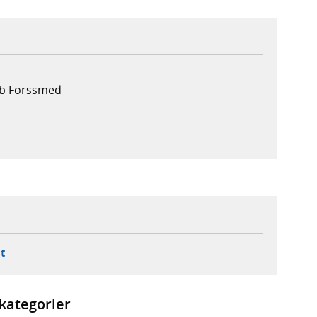
ob Forssmed
ebbplats,
ern webbplats,
 ny flik, extern webbplats,
- öppnar din e-postklient,
t
kategorier