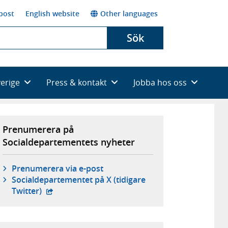
post
English website
Other languages
Sök
verige
Press & kontakt
Jobba hos oss
Prenumerera på
Socialdepartementets nyheter
Prenumerera via e-post
Social­departementet på X (tidigare
- extern webbplats,
Twitter)