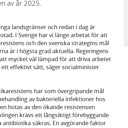
gen av år 2025.
 inga landsgränser och redan i dag är
hotad. I Sverige har vi länge arbetat för att
aresistens och den svenska strategins mål
rna är i högsta grad aktuella. Regeringens
att mycket väl lämpad för att driva arbetet
tt effektivt sätt, säger socialminister
tikaresistens har som övergripande mål
 behandling av bakteriella infektioner hos
ten hotas av den ökande resistensen
klingen krävs ett långsiktigt förebyggande
iva antibiotika säkras. En avgörande faktor