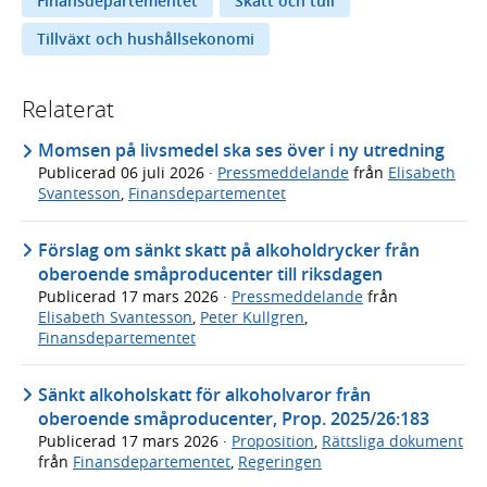
Finansdepartementet
Skatt och tull
Tillväxt och hushållsekonomi
Relaterat
Momsen på livsmedel ska ses över i ny utredning
Publicerad
06 juli 2026
·
Pressmeddelande
från
Elisabeth
Svantesson
,
Finansdepartementet
Förslag om sänkt skatt på alkoholdrycker från
oberoende småproducenter till riksdagen
Publicerad
17 mars 2026
·
Pressmeddelande
från
Elisabeth Svantesson
,
Peter Kullgren
,
Finansdepartementet
Sänkt alkoholskatt för alkoholvaror från
oberoende småproducenter, Prop. 2025/26:183
Publicerad
17 mars 2026
·
Proposition
,
Rättsliga dokument
från
Finansdepartementet
,
Regeringen