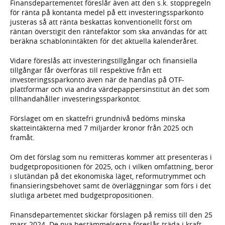
Finansdepartementet föreslår även att den s.k. stoppregeln
för ränta på kontanta medel på ett investeringssparkonto
justeras så att ränta beskattas konventionellt först om
räntan överstigit den räntefaktor som ska användas för att
beräkna schablonintäkten för det aktuella kalenderåret.
Vidare föreslås att investeringstillgångar och finansiella
tillgångar får överföras till respektive från ett
investeringssparkonto även när de handlas på OTF-
plattformar och via andra värdepappersinstitut än det som
tillhandahåller investeringssparkontot.
Förslaget om en skattefri grundnivå bedöms minska
skatteintäkterna med 7 miljarder kronor från 2025 och
framåt.
Om det förslag som nu remitteras kommer att presenteras i
budgetpropositionen för 2025, och i vilken omfattning, beror
i slutändan på det ekonomiska läget, reformutrymmet och
finansieringsbehovet samt de överläggningar som förs i det
slutliga arbetet med budgetpropositionen.
Finansdepartementet skickar förslagen på remiss till den 25
mars 2024. De nya bestämmelserna föreslås träda i kraft