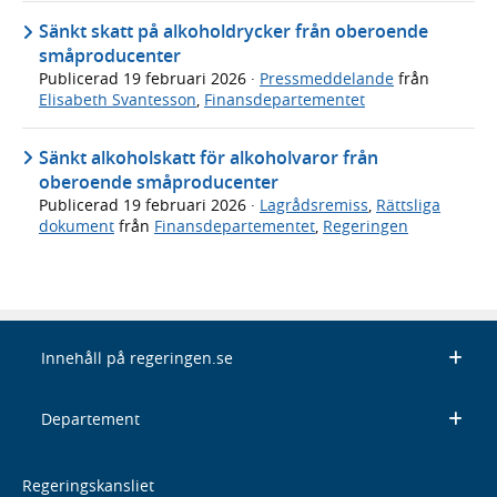
Sänkt skatt på alkoholdrycker från oberoende
småproducenter
Publicerad
19 februari 2026
·
Pressmeddelande
från
Elisabeth Svantesson
,
Finansdepartementet
Sänkt alkoholskatt för alkoholvaror från
oberoende småproducenter
Publicerad
19 februari 2026
·
Lagrådsremiss
,
Rättsliga
dokument
från
Finansdepartementet
,
Regeringen
Innehåll på regeringen.se
Departement
Regeringskansliet