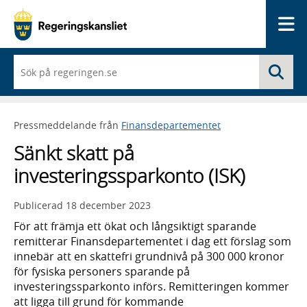
Me
När
Sö
du
börjar
skriva
så
Pressmeddelande från
Finansdepartementet
framträder
en
Sänkt skatt på
lista
med
investeringssparkonto (ISK)
sökförslag
Publicerad
18 december 2023
För att främja ett ökat och långsiktigt sparande
remitterar Finansdepartementet i dag ett förslag som
innebär att en skattefri grundnivå på 300 000 kronor
för fysiska personers sparande på
investeringssparkonto införs. Remitteringen kommer
att ligga till grund för kommande