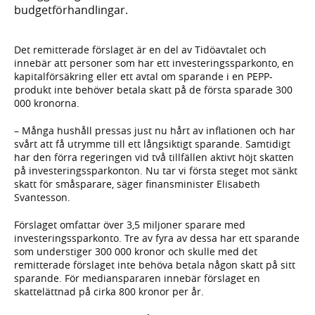
budgetförhandlingar.
Det remitterade förslaget är en del av Tidöavtalet och
innebär att personer som har ett investeringssparkonto, en
kapitalförsäkring eller ett avtal om sparande i en PEPP-
produkt inte behöver betala skatt på de första sparade 300
000 kronorna.
– Många hushåll pressas just nu hårt av inflationen och har
svårt att få utrymme till ett långsiktigt sparande. Samtidigt
har den förra regeringen vid två tillfällen aktivt höjt skatten
på investeringssparkonton. Nu tar vi första steget mot sänkt
skatt för småsparare, säger finansminister Elisabeth
Svantesson.
Förslaget omfattar över 3,5 miljoner sparare med
investeringssparkonto. Tre av fyra av dessa har ett sparande
som understiger 300 000 kronor och skulle med det
remitterade förslaget inte behöva betala någon skatt på sitt
sparande. För medianspararen innebär förslaget en
skattelättnad på cirka 800 kronor per år.