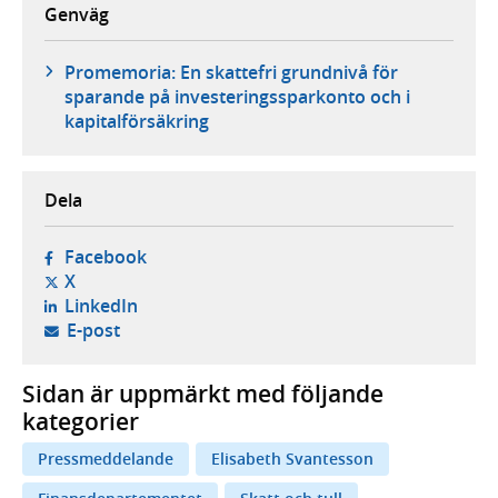
Genväg
Promemoria: En skattefri grundnivå för
sparande på investeringssparkonto och i
kapitalförsäkring
Dela
- öppnas i ny flik, extern webbplats,
Facebook
- öppnas i ny flik, extern webbplats,
X
- öppnas i ny flik, extern webbplats,
LinkedIn
- öppnar din e-postklient,
E-post
Sidan är uppmärkt med följande
kategorier
Pressmeddelande
Elisabeth Svantesson