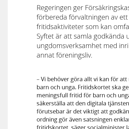
Regeringen ger Försäkringskas
förbereda förvaltningen av ett
fritidsaktiviteter som kan omfa
Syftet är att samla godkända 
ungdomsverksamhet med inriktnin
annat föreningsliv.
– Vi behöver göra allt vi kan för a
barn och unga. Fritidskortet ska ge
meningsfull fritid för barn och un
säkerställa att den digitala tjänsten
förutsebar är det viktigt att godkä
ordning gör även satsningen enkla
fritidskortet, säger socialminister