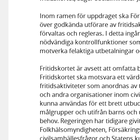
Inom ramen för uppdraget ska Förs
över godkända utförare av fritidsak
förvaltas och regleras. I detta ingå
nödvändiga kontrollfunktioner som
motverka felaktiga utbetalningar o
Fritidskortet är avsett att omfatta 
Fritidskortet ska motsvara ett vä
fritidsaktiviteter som anordnas av t
och andra organisationer inom civ
kunna användas för ett brett utbud av
målgrupper och utifrån barns och 
behov. Regeringen har tidigare giv
Folkhälsomyndigheten, Försäkrin
civilsamhällesfrågor och Statens k