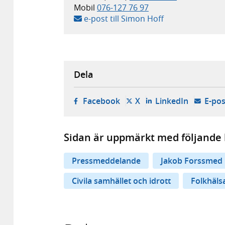
Mobil
076-127 76 97
e-post till Simon Hoff
Dela
- öppnas i ny flik, extern w
- öppnas i ny flik, ext
- öppnas i
Facebook
X
LinkedIn
E-pos
Sidan är uppmärkt med följande 
Pressmeddelande
Jakob Forssmed
Civila samhället och idrott
Folkhäls