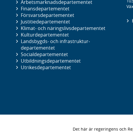
10
Arbetsmarknads­departementet
Väx
Finans­departementet
Försvars­departementet
Justitie­departementet
Klimat- och näringslivs­departementet
Kultur­departementet
Landsbygds- och infrastruktur­
departementet
Social­departementet
Utbildnings­departementet
Utrikes­departementet
Det här är regeringens och 