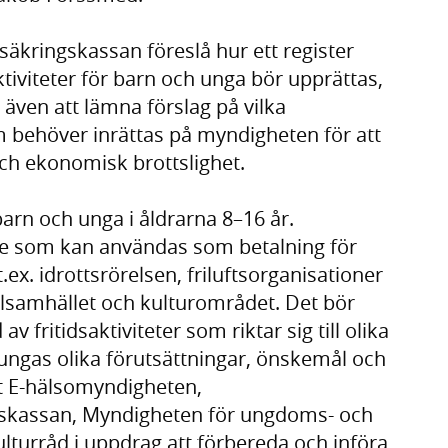
äkringskassan föreslå hur ett register
tiviteter för barn och unga bör upprättas,
r även att lämna förslag på vilka
 behöver inrättas på myndigheten för att
ch ekonomisk brottslighet.
barn och unga i åldrarna 8–16 år.
rde som kan användas som betalning för
.ex. idrottsrörelsen, friluftsorganisationer
ilsamhället och kulturområdet. Det bör
 fritidsaktiviteter som riktar sig till olika
ungas olika förutsättningar, önskemål och
it E-hälsomyndigheten,
gskassan, Myndigheten för ungdoms- och
ulturråd i uppdrag att förbereda och införa