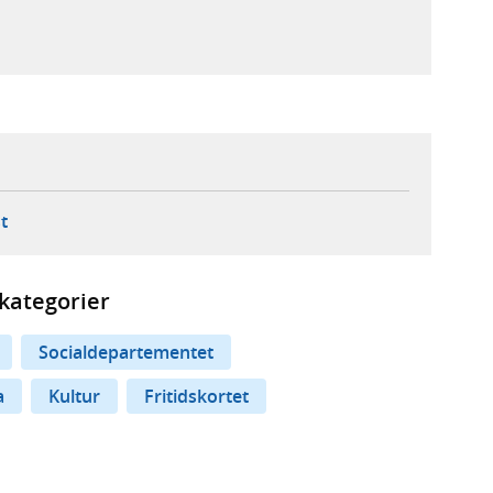
ebbplats,
ern webbplats,
 ny flik, extern webbplats,
- öppnar din e-postklient,
t
kategorier
Socialdepartementet
a
Kultur
Fritidskortet