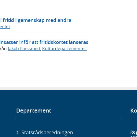
ll fritid i gemenskap med andra
entet
atser inför att fritidskortet lanseras
rån
Jakob Forssmed
,
Kulturdepartementet
,
Departement
Ko
Statsrådsberedningen
Reg