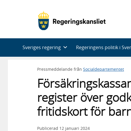
Huvudnavigering
Sveriges regering
Regeringens politik i Sve
Pressmeddelande från
Socialdepartementet
Försäkringskassan
register över god
fritidskort för ba
Publicerad
12 januari 2024