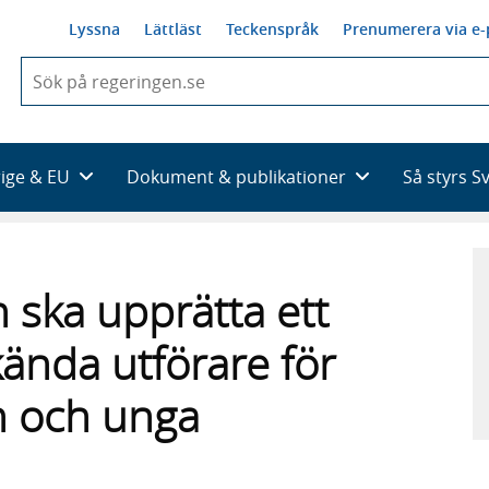
Lyssna
Lättläst
Teckenspråk
Prenumerera via e-
När
du
börjar
skriva
så
rige & EU
Dokument & publikationer
Så styrs S
framträder
en
lista
med
sökförslag
 ska upprätta ett
kända utförare för
rn och unga