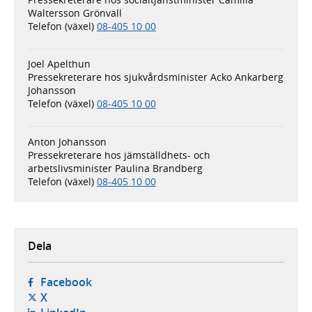
Waltersson Grönvall
Telefon (växel)
08-405 10 00
Joel Apelthun
Pressekreterare hos sjukvårdsminister Acko Ankarberg
Johansson
Telefon (växel)
08-405 10 00
Anton Johansson
Pressekreterare hos jämställdhets- och
arbetslivsminister Paulina Brandberg
Telefon (växel)
08-405 10 00
Dela
- öppnas i ny flik, extern webbplats,
Facebook
- öppnas i ny flik, extern webbplats,
X
- öppnas i ny flik, extern webbplats,