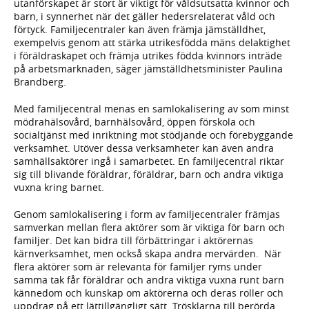
utanförskapet är stort är viktigt för våldsutsatta kvinnor och
barn, i synnerhet när det gäller hedersrelaterat våld och
förtyck. Familjecentraler kan även främja jämställdhet,
exempelvis genom att stärka utrikesfödda mäns delaktighet
i föräldraskapet och främja utrikes födda kvinnors inträde
på arbetsmarknaden, säger jämställdhetsminister Paulina
Brandberg.
Med familjecentral menas en samlokalisering av som minst
mödrahälsovård, barnhälsovård, öppen förskola och
socialtjänst med inriktning mot stödjande och förebyggande
verksamhet. Utöver dessa verksamheter kan även andra
samhällsaktörer ingå i samarbetet. En familjecentral riktar
sig till blivande föräldrar, föräldrar, barn och andra viktiga
vuxna kring barnet.
Genom samlokalisering i form av familjecentraler främjas
samverkan mellan flera aktörer som är viktiga för barn och
familjer. Det kan bidra till förbättringar i aktörernas
kärnverksamhet, men också skapa andra mervärden. När
flera aktörer som är relevanta för familjer ryms under
samma tak får föräldrar och andra viktiga vuxna runt barn
kännedom och kunskap om aktörerna och deras roller och
uppdrag på ett lättillgängligt sätt. Trösklarna till berörda