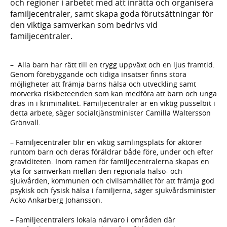
och regioner i arbetet med att inrätta och organisera
familjecentraler, samt skapa goda förutsättningar för
den viktiga samverkan som bedrivs vid
familjecentraler.
– Alla barn har rätt till en trygg uppväxt och en ljus framtid.
Genom förebyggande och tidiga insatser finns stora
möjligheter att främja barns hälsa och utveckling samt
motverka riskbeteenden som kan medföra att barn och unga
dras in i krimi­nalitet. Familjecentraler är en viktig pusselbit i
detta arbete, säger socialtjänstminister Camilla Waltersson
Grönvall.
– Familjecentraler blir en viktig samlingsplats för aktörer
runtom barn och deras föräldrar både före, under och efter
graviditeten. Inom ramen för familjecentralerna skapas en
yta för samverkan mellan den regionala hälso- och
sjukvården, kommunen och civilsamhället för att främja god
psykisk och fysisk hälsa i familjerna, säger sjukvårdsminister
Acko Ankarberg Johansson.
– Familjecentralers lokala närvaro i områden där