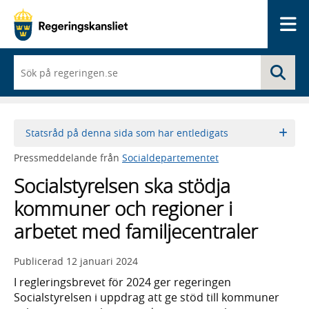
Me
När
Sö
du
börjar
skriva
så
framträder
Statsråd på denna sida som har entledigats
en
lista
Pressmeddelande från
Socialdepartementet
med
sökförslag
Socialstyrelsen ska stödja
kommuner och regioner i
arbetet med familjecentraler
Publicerad
12 januari 2024
I regleringsbrevet för 2024 ger regeringen
Socialstyrelsen i uppdrag att ge stöd till kommuner