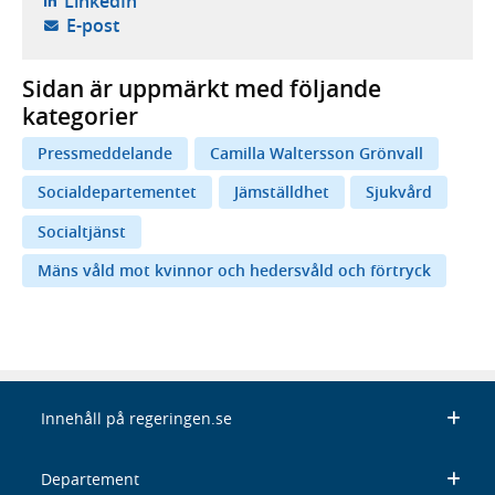
LinkedIn
- öppnar din e-postklient,
E-post
Sidan är uppmärkt med följande
kategorier
Pressmeddelande
Camilla Waltersson Grönvall
Socialdepartementet
Jämställdhet
Sjukvård
Socialtjänst
Mäns våld mot kvinnor och hedersvåld och förtryck
Innehåll på regeringen.se
Departement