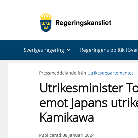
Huvudnavigering
Sveriges regering
Regeringens politik i Sve
Pressmeddelande från
Utrikesdepartementet
Utrikesminister To
emot Japans utrik
Kamikawa
Publicerad
08 januari 2024