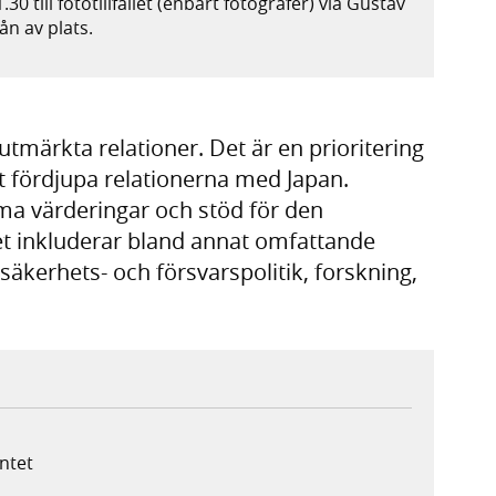
30 till fototillfället (enbart fotografer) via Gustav
ån av plats.
tmärkta relationer. Det är en prioritering
t fördjupa relationerna med Japan.
a värderingar och stöd för den
t inkluderar bland annat omfattande
säkerhets- och försvarspolitik, forskning,
ntet