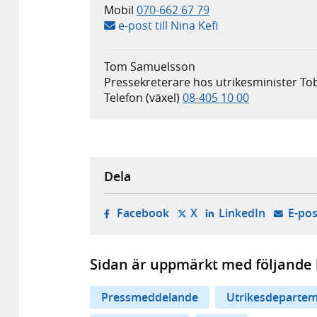
Mobil
070-662 67 79
e-post till Nina Kefi
Tom Samuelsson
Pressekreterare hos utrikesminister Tob
Telefon (växel)
08-405 10 00
Dela
- öppnas i ny flik, extern w
- öppnas i ny flik, ext
- öppnas i
Facebook
X
LinkedIn
E-pos
Sidan är uppmärkt med följande 
Pressmeddelande
Utrikesdepartem