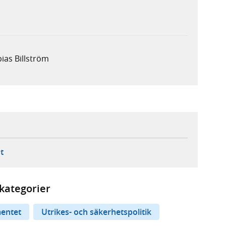
ias Billström
ebbplats,
ern webbplats,
 ny flik, extern webbplats,
- öppnar din e-postklient,
t
kategorier
entet
Utrikes- och säkerhetspolitik