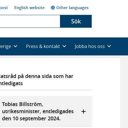
post
English website
Other languages
Sök
verige
Press & kontakt
Jobba hos oss
tatsråd på denna sida som har
ntledigats
Tobias Billström,
utrikesminister, entledigades
den 10 september 2024.