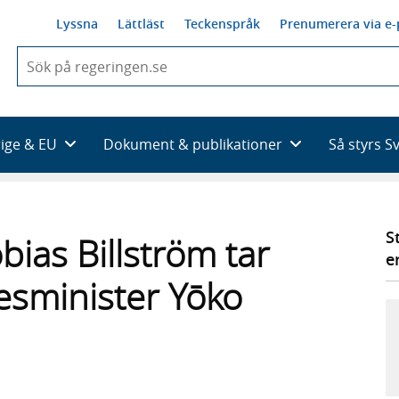
Lyssna
Lättläst
Teckenspråk
Prenumerera via e-
När
du
börjar
skriva
så
rige & EU
Dokument & publikationer
Så styrs S
framträder
en
lista
med
sökförslag
S
bias Billström tar
e
esminister Yōko