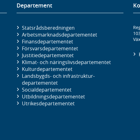
Departement
Ko
Statsrådsberedningen
Reg
10
Arbetsmarknads­departementet
Väx
Finans­departementet
Försvars­departementet
Justitie­departementet
Klimat- och näringslivs­departementet
Kultur­departementet
Landsbygds- och infrastruktur­
departementet
Social­departementet
Utbildnings­departementet
Utrikes­departementet