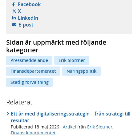
- öppnas i ny flik, extern webbplats,
Facebook
- öppnas i ny flik, extern webbplats,
X
- öppnas i ny flik, extern webbplats,
LinkedIn
- öppnar din e-postklient,
E-post
Sidan är uppmärkt med följande
kategorier
Pressmeddelande
Erik Slottner
Finansdepartementet
Näringspolitik
Statlig förvaltning
Relaterat
Ett år med digitaliseringsstrategin – från strategi till
resultat
Publicerad
18 maj 2026
·
Artikel
från
Erik Slottner
,
Finansdepartementet