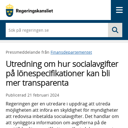
Me
När
Sö
du
börjar
skriva
så
Pressmeddelande från
Finansdepartementet
framträder
en
Utredning om hur socialavgifter
lista
med
på lönespecifikationer kan bli
sökförslag
mer transparenta
Publicerad
21 februari 2024
Regeringen ger en utredare i uppdrag att utreda
möjligheten att införa en skyldighet för myndigheter
att redovisa inbetalda socialavgifter. Det handlar om
att synliggöra information om avgifterna på de