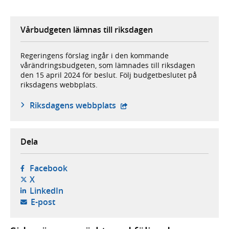
Vårbudgeten lämnas till riksdagen
Regeringens förslag ingår i den kommande
vårändringsbudgeten, som lämnades till riksdagen
den 15 april 2024 för beslut. Följ budgetbeslutet på
riksdagens webbplats.
- extern webbplats,
Riksdagens webbplats
Dela
- öppnas i ny flik, extern webbplats,
Facebook
- öppnas i ny flik, extern webbplats,
X
- öppnas i ny flik, extern webbplats,
LinkedIn
- öppnar din e-postklient,
E-post