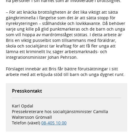
ha personer i sin närhet som är involverade i brottslighet.
– För att knäcka brottsligheten är det lika viktigt att sätta
gängkriminella i fängelse som det är att sätta stopp för
nyrekryteringen – stålhandske och lovikkavante. Då behöver
varje ung kille på glid punktmarkeras och de barn och unga
som vill hoppa av mardrömståget stöttas. I detta arbete är
Bris en viktig pusselbit som tillsammans med föräldrar,
skola och socialtjänst tar krafttag för att få fler unga att
lämna ett kriminellt liv, säger arbetsmarknads- och
integrationsminister Johan Pehrson.
Förslaget innebär att Bris får bättre förutsättningar i sitt
arbete med att erbjuda stöd till barn och unga dygnet runt.
Presskontakt
Karl Opdal
Pressekreterare hos socialtjänstminister Camilla
Waltersson Grönvall
Telefon (växel)
08-405 10 00