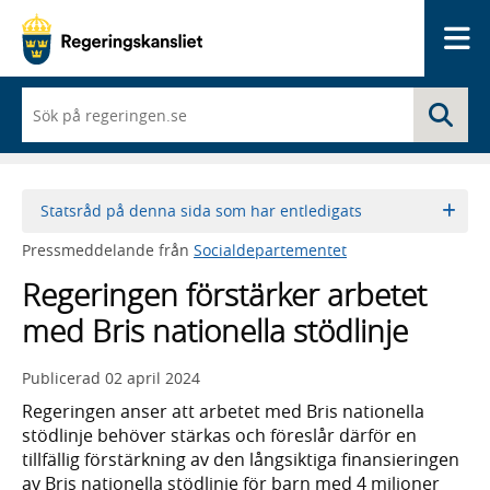
Me
När
Sö
du
börjar
skriva
så
framträder
Statsråd på denna sida som har entledigats
en
lista
Pressmeddelande från
Socialdepartementet
med
sökförslag
Regeringen förstärker arbetet
med Bris nationella stödlinje
Publicerad
02 april 2024
Regeringen anser att arbetet med Bris nationella
stödlinje behöver stärkas och föreslår därför en
tillfällig förstärkning av den långsiktiga finansieringen
av Bris nationella stödlinje för barn med 4 miljoner