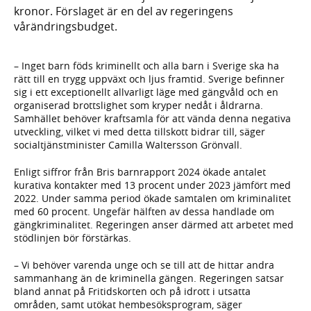
kronor. Förslaget är en del av regeringens
vårändringsbudget.
– Inget barn föds kriminellt och alla barn i Sverige ska ha
rätt till en trygg uppväxt och ljus framtid. Sverige befinner
sig i ett exceptionellt allvarligt läge med gängvåld och en
organiserad brottslighet som kryper nedåt i åldrarna.
Samhället behöver kraftsamla för att vända denna negativa
utveckling, vilket vi med detta tillskott bidrar till, säger
socialtjänstminister Camilla Waltersson Grönvall.
Enligt siffror från Bris barnrapport 2024 ökade antalet
kurativa kontakter med 13 procent under 2023 jämfört med
2022. Under samma period ökade samtalen om kriminalitet
med 60 procent. Ungefär hälften av dessa handlade om
gängkriminalitet. Regeringen anser därmed att arbetet med
stödlinjen bör förstärkas.
– Vi behöver varenda unge och se till att de hittar andra
sammanhang än de kriminella gängen. Regeringen satsar
bland annat på Fritidskorten och på idrott i utsatta
områden, samt utökat hembesöksprogram, säger