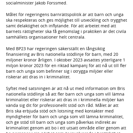
socialminister Jakob Forssmed.
Målet för regeringens barnrättspolitik är att barn och unga
ska respekteras och ges möjlighet till utveckling och trygghet
samt delaktighet och inflytande. För att arbetet med att
barnets rättigheter ska få genomslag i praktiken är det civila
samhällets organisationer helt centrala.
Med BP23 har regeringen säkerställt en långsiktig
finansiering av Bris nationella stödlinje för barn, med 20
miljoner kronor årligen. I oktober 2023 avsattes ytterligare 1
miljon kronor 2023 för en riktad kampanj för att nå ut till fler
barn och unga som befinner sig i otrygga miljöer eller
riskerar att dras in i kriminalitet.
Syftet med satsningen är att nå ut med information om Bris
nationella stödlinje så att fler barn och unga som vill lämna
kriminalitet eller riskerar att dras in i kriminella miljöer kan
vända sig dit för professionellt stöd och råd. Målet är att
Bris ska erbjuda stöd och lotsning med kontakter med
myndigheter för barn och unga som vill lämna kriminalitet,
och ge stöd till barn och unga som påverkas indirekt av
kriminalitet genom att bo i ett utsatt område eller genom att