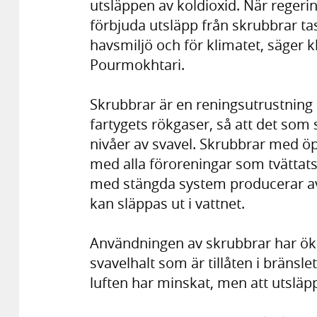
utsläppen av koldioxid. När regeri
förbjuda utsläpp från skrubbrar tas 
havsmiljö och för klimatet, säger 
Pourmokhtari.
Skrubbrar är en reningsutrustning s
fartygets rökgaser, så att det som sl
nivåer av svavel. Skrubbrar med 
med alla föroreningar som tvättats
med stängda system producerar a
kan släppas ut i vattnet.
Användningen av skrubbrar har öka
svavelhalt som är tillåten i bränslet.
luften har minskat, men att utsläppe