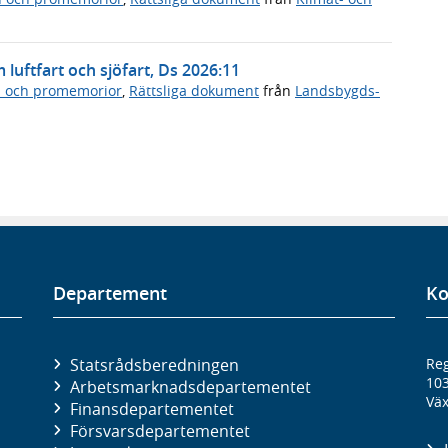
 luftfart och sjöfart, Ds 2026:11
n och promemorior
,
Rättsliga dokument
från
Landsbygds-
Departement
Ko
Statsrådsberedningen
Reg
10
Arbetsmarknads­departementet
Väx
Finans­departementet
Försvars­departementet