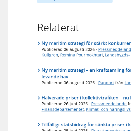
Relaterat
Ny maritim strategi för stärkt konkurre
Publicerad
06 augusti 2026
·
Pressmeddelan
Kullgren
,
Romina Pourmokhtari
,
Landsbygds- 
Ny maritim strategi – en kraftsamling för
levande hav
Publicerad
06 augusti 2026
·
Rapport
från
Lan
Halverade priser i kollektivtrafiken – n
Publicerad
26 juni 2026
·
Pressmeddelande
f
Finansdepartementet
,
Klimat- och näringsli
Tillfälligt statsbidrag för sänkta priser 
Publicerad
05 juni 2026
·
Departementsserie