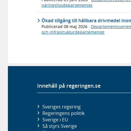
näringslivsdepartementet
Ökad tillgång till hållbara drivmedel inom
Publicerad
08 maj 2026
·
Departementsserie
och infrastrukturdepartementet
Innehåll på regeringen.se
Sveriges regering
Regeringens politik
Sverige i EU
Så styrs Sverige