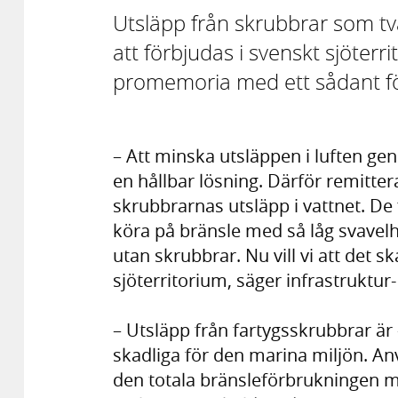
Utsläpp från skrubbrar som t
att förbjudas i svenskt sjöterr
promemoria med ett sådant fö
– Att minska utsläppen i luften geno
en hållbar lösning. Därför remittera
skrubbrarnas utsläpp i vattnet. De 
köra på bränsle med så låg svavelh
utan skrubbrar. Nu vill vi att det ska
sjöterritorium, säger infrastruktu
– Utsläpp från fartygsskrubbrar är 
skadliga för den marina miljön. 
den totala bränsleförbrukningen m