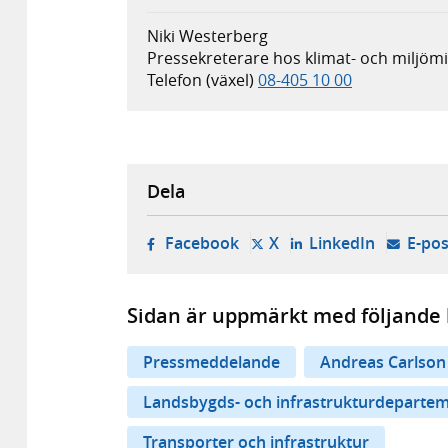
Niki Westerberg
Pressekreterare hos klimat- och miljö
Telefon (växel)
08-405 10 00
Dela
- öppnas i ny flik, extern w
- öppnas i ny flik, ext
- öppnas i
Facebook
X
LinkedIn
E-pos
Sidan är uppmärkt med följande 
Pressmeddelande
Andreas Carlson
Landsbygds- och infrastrukturdeparte
Transporter och infrastruktur