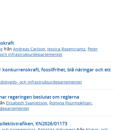
nskraft
de
från
Andreas Carlson
,
Jessica Rosencrantz
,
Peter
och infrastrukturdepartementet
 konkurrenskraft, fossilfrihet, blå näringar och ett
dsbygds- och infrastrukturdepartementet
u har regeringen beslutat om reglerna
rån
Elisabeth Svantesson
,
Romina Pourmokhtari
,
vsdepartementet
i kollektivtrafiken, KN2026/01173
n och promemorior
,
Rättsliga dokument
från
Klimat- och