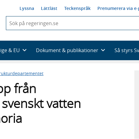
Lyssna
Lättläst
Teckenspråk
Prenumerera via e-
När
du
börjar
skriva
så
rige & EU
Dokument & publikationer
Så styrs S
framträder
en
lista
trukturdepartementet
med
sökförslag
pp från
 svenskt vatten
oria