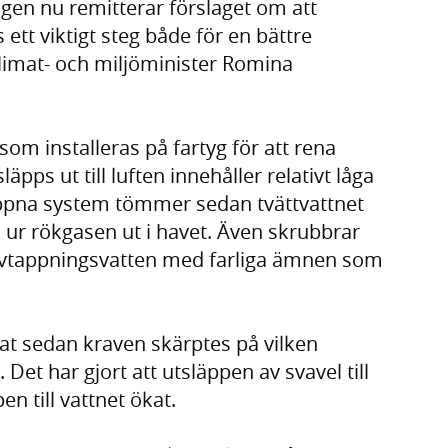
ngen nu remitterar förslaget om att
ett viktigt steg både för en bättre
klimat- och miljöminister Romina
om installeras på fartyg för att rena
äpps ut till luften innehåller relativt låga
öppna system tömmer sedan tvättvattnet
 ur rökgasen ut i havet. Även skrubbrar
vtappningsvatten med farliga ämnen som
t sedan kraven skärptes på vilken
 Det har gjort att utsläp­pen av svavel till
n till vattnet ökat.