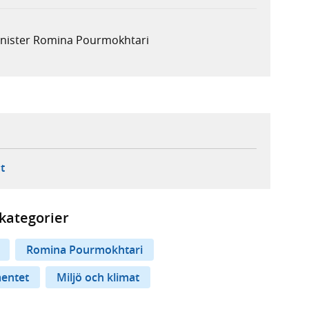
minister Romina Pourmokhtari
ebbplats,
ern webbplats,
 ny flik, extern webbplats,
- öppnar din e-postklient,
t
kategorier
Romina Pourmokhtari
mentet
Miljö och klimat