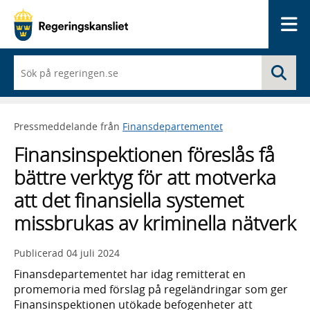
Me
När
Sö
du
börjar
skriva
så
Pressmeddelande från
Finansdepartementet
framträder
en
Finansinspektionen föreslås få
lista
med
bättre verktyg för att motverka
sökförslag
att det finansiella systemet
missbrukas av kriminella nätverk
Publicerad
04 juli 2024
Finansdepartementet har idag remitterat en
promemoria med förslag på regeländringar som ger
Finansinspektionen utökade befogenheter att