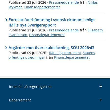
Publicerad
23 juli 2026
·
Pressmeddelande
från
Niklas
Wykman
,
Finansdepartementet
Fortsatt återhämtning i svensk ekonomi enligt
IMF:s nya Sverigerapport
Publicerad
21 juli 2026
·
Pressmeddelande
från
Elisabeth
Svantesson
,
Finansdepartementet
Åtgärder mot överskuldsättning, SOU 2026:43
Publicerad
09 juli 2026
·
Rättsliga dokument
,
Statens
offentliga utredningar
från
Finansdepartementet
Innehåll på regeringen.se
Departement