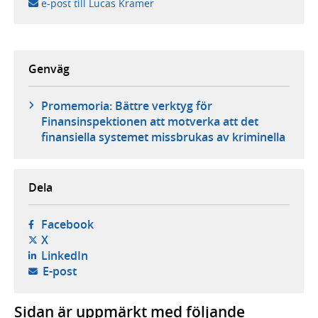
e-post till Lucas Kramer
Genväg
Promemoria: Bättre verktyg för
Finansinspektionen att motverka att det
finansiella systemet missbrukas av kriminella
Dela
- öppnas i ny flik, extern webbplats,
Facebook
- öppnas i ny flik, extern webbplats,
X
- öppnas i ny flik, extern webbplats,
LinkedIn
- öppnar din e-postklient,
E-post
Sidan är uppmärkt med följande