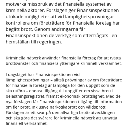
motverka missbruk av det finansiella systemet av
kriminella aktörer. Förslagen ger Finansinspektionen
utökade möjligheter att vid lämplighetsprövningar
kontrollera om företrädare för finansiella företag har
begått brott. Genom ändringarna får
Finansinspektionen de verktyg som efterfrågats i en
hemställan till regeringen.
Kriminella nätverk använder finansiella företag för att tvätta
brottsvinster och finansiera ytterligare kriminell verksamhet.
I dagsläget har Finansinspektionen vid
lämplighetsprövningar – alltså prövningar av om företrädare
för finansiella företag är lämpliga för den uppgift som de
ska utföra – endast tillgång till uppgifter om vissa brott i
belastningsregistret, främst ekonomisk brottslighet. Med de
nya förslagen får Finansinspektionen tillgång till information
om fler brott, inklusive narkotikabrott och våldsbrott.
Förslagen är ett svar på den allvarliga brottsutvecklingen
och ska göra det svårare för kriminella nätverk att utnyttja
finansiell verksamhet.