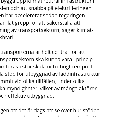
 bygga upp klimatneutral infrastruktur i
nslen och att snabba på elektrifieringen.
n har accelererat sedan regeringen
samlat grepp för att säkerställa att
ing av transportsektorn, säger klimat-
khtari.
transporterna är helt central för att
nsportsektorn ska kunna vara i princip
mföras i stor skala och i högt tempo. I
ella stöd för utbyggnad av laddinfrastruktur
mmit vid olika tillfällen, under olika
ika myndigheter, vilket av många aktörer
ch effektiv utbyggnad.
en att det är dags att se över hur stöden