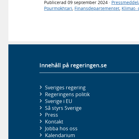
Publicerad
09 september 2024
·
Pressmeddel
Pourmokhtari
,
Finansdepartementet
,
Klimat-
Innehåll på regeringen.se
Sveriges regering
Regeringens politik
Sverige i EU
Så styrs Sverige
Press
Kontakt
Jobba hos oss
Kalendarium