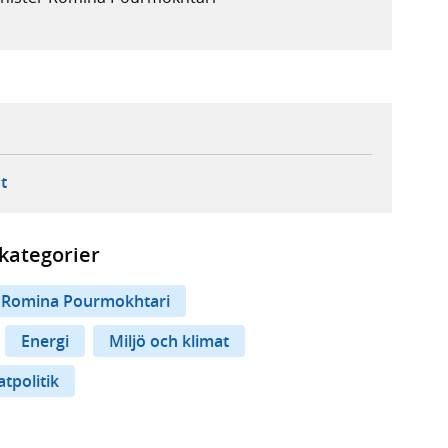
ebbplats,
ern webbplats,
 ny flik, extern webbplats,
- öppnar din e-postklient,
t
kategorier
Romina Pourmokhtari
Energi
Miljö och klimat
tpolitik