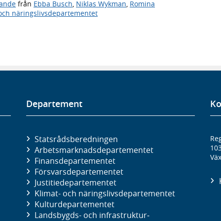
ande
från
Ebba Busch
,
Niklas Wykman
,
Romina
 och näringslivsdepartementet
Departement
Ko
Statsrådsberedningen
Reg
10
Arbetsmarknads­departementet
Väx
Finans­departementet
Försvars­departementet
Justitie­departementet
Klimat- och näringslivs­departementet
Kultur­departementet
Landsbygds- och infrastruktur­