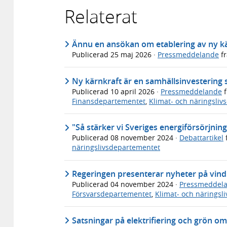
Relaterat
Ännu en ansökan om etablering av ny k
Publicerad
25 maj 2026
·
Pressmeddelande
f
Ny kärnkraft är en samhällsinvestering s
Publicerad
10 april 2026
·
Pressmeddelande
f
Finansdepartementet
,
Klimat- och näringsli
"Så stärker vi Sveriges energiförsörjning
Publicerad
08 november 2024
·
Debattartikel
näringslivsdepartementet
Regeringen presenterar nyheter på vin
Publicerad
04 november 2024
·
Pressmeddel
Försvarsdepartementet
,
Klimat- och näringsl
Satsningar på elektrifiering och grön om