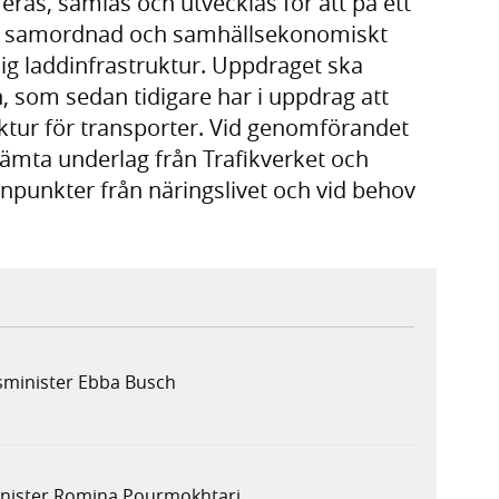
eras, samlas och utvecklas för att på ett
b, samordnad och samhällsekonomiskt
ig laddinfrastruktur. Uppdraget ska
som sedan tidigare har i uppdrag att
tur för transporter. Vid genomförandet
ämta underlag från Trafikverket och
punkter från näringslivet och vid behov
sminister Ebba Busch
minister Romina Pourmokhtari