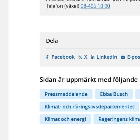
Telefon (växel)
08-405 10 00
Dela
- öppnas i ny flik, extern w
- öppnas i ny flik, ext
- öppnas i
Facebook
X
LinkedIn
E-pos
Sidan är uppmärkt med följande 
Pressmeddelande
Ebba Busch
Klimat- och näringslivsdepartementet
Klimat och energi
Regeringens klima