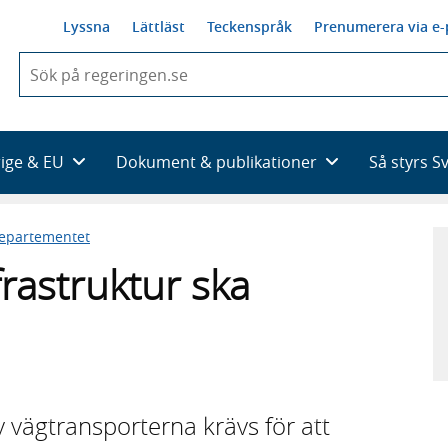
Lyssna
Lättläst
Teckenspråk
Prenumerera via e-
När
du
börjar
skriva
så
rige & EU
Dokument & publikationer
Så styrs S
framträder
en
lista
departementet
med
sökförslag
frastruktur ska
v vägtransporterna krävs för att