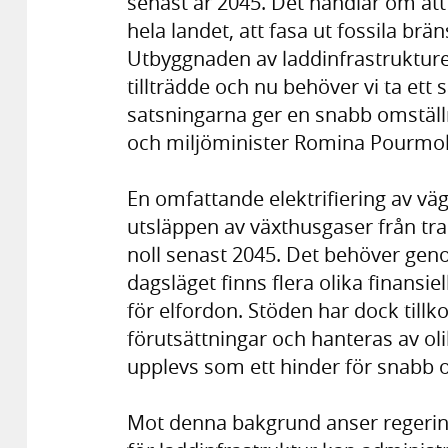
senast år 2045. Det handlar om att
hela landet, att fasa ut fossila brä
Utbyggnaden av laddinfrastrukture
tillträdde och nu behöver vi ta ett 
satsningarna ger en snabb omställn
och miljöminister Romina Pourmo
En omfattande elektrifiering av väg
utsläppen av växthusgaser från tra
noll senast 2045. Det behöver geno
dagsläget finns flera olika finansi
för elfordon. Stöden har dock tillko
förutsättningar och hanteras av ol
upplevs som ett hinder för snabb o
Mot denna bakgrund anser regering