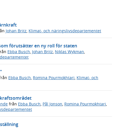
ärnkraft
rån
Johan Britz
,
Klimat- och näringslivsdepartementet
om förutsätter en ny roll för staten
rån
Ebba Busch
,
Johan Britz
,
Niklas Wykman
,
vsdepartementet
"
från
Ebba Busch
,
Romina Pourmokhtari
,
Klimat- och
dkraftsområdet
ande
från
Ebba Busch
,
Pål Jonson
,
Romina Pourmokhtari
,
ivsdepartementet
ställning