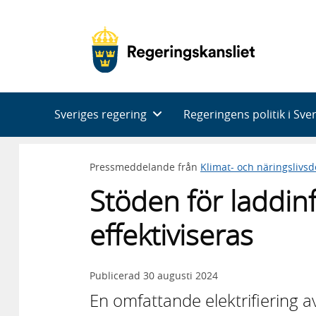
Huvudnavigering
Sveriges regering
Regeringens politik i Sve
Pressmeddelande från
Klimat- och näringslivs
Stöden för laddin
effektiviseras
Publicerad
30 augusti 2024
En omfattande elektrifiering a