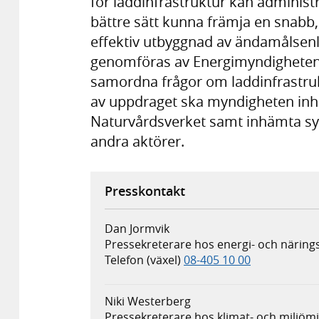
för laddinfrastruktur kan administr
bättre sätt kunna främja en snab
effektiv utbyggnad av ändamålsenl
genomföras av Energimyndigheten, 
samordna frågor om laddinfrastruk
av uppdraget ska myndigheten inh
Naturvårdsverket samt inhämta syn
andra aktörer.
Presskontakt
Dan Jormvik
Pressekreterare hos energi- och näring
Telefon (växel)
08-405 10 00
Niki Westerberg
Pressekreterare hos klimat- och miljö