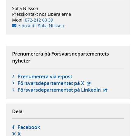
Sofia Nilsson
Presskontakt hos Liberalerna
Mobil
072-212 60 39
e-post till Sofia Nilsson
Prenumerera på Försvarsdepartementets
nyheter
Prenumerera via e-post
- extern webbplats,
Försvars­departementet på X
- extern webbp
Försvars­departementet på Linkedin
Dela
- öppnas i ny flik, extern webbplats,
Facebook
- öppnas i ny flik, extern webbplats,
X