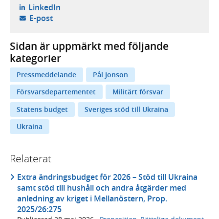
- öppnas i ny flik, extern webbplats,
LinkedIn
- öppnar din e-postklient,
E-post
Sidan är uppmärkt med följande
kategorier
Pressmeddelande
Pål Jonson
Försvarsdepartementet
Militärt försvar
Statens budget
Sveriges stöd till Ukraina
Ukraina
Relaterat
Extra ändringsbudget för 2026 – Stöd till Ukraina
samt stöd till hushåll och andra åtgärder med
anledning av kriget i Mellanöstern, Prop.
2025/26:275