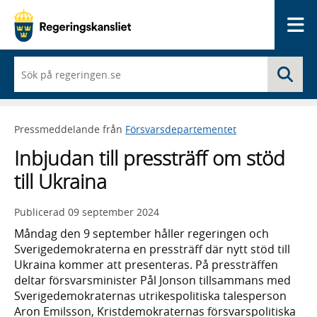
Me
När
Sö
du
börjar
skriva
så
Pressmeddelande från
Försvarsdepartementet
framträder
en
Inbjudan till pressträff om stöd
lista
med
till Ukraina
sökförslag
Publicerad
09 september 2024
Måndag den 9 september håller regeringen och
Sverigedemokraterna en pressträff där nytt stöd till
Ukraina kommer att presenteras. På pressträffen
deltar försvarsminister Pål Jonson tillsammans med
Sverigedemokraternas utrikespolitiska talesperson
Aron Emilsson, Kristdemokraternas försvarspolitiska