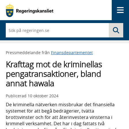
Me
När
Sö
du
börjar
skriva
så
Pressmeddelande från
Finansdepartementet
framträder
en
Krafttag mot de kriminellas
lista
med
pengatransaktioner, bland
sökförslag
annat hawala
Publicerad
10 oktober 2024
De kriminella nätverken missbrukar det finansiella
systemet för att begå bedrägerier, tvätta
brottsvinster och för att återinvestera vinsterna i
kriminell verksamhet. Det har i dag fattats två