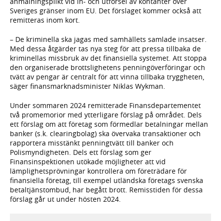
anmälningsplikt vid in- och utförsel av kontanter över
Sveriges gränser inom EU. Det förslaget kommer också att
remitteras inom kort.
– De kriminella ska jagas med samhällets samlade insatser.
Med dessa åtgärder tas nya steg för att pressa tillbaka de
kriminellas missbruk av det finansiella systemet. Att stoppa
den organiserade brottslighetens penningöverföringar och
tvätt av pengar är centralt för att vinna tillbaka tryggheten,
säger finansmarknadsminister Niklas Wykman.
Under sommaren 2024 remitterade Finansdepartementet
två promemorior med ytterligare förslag på området. Dels
ett förslag om att företag som förmedlar betalningar mellan
banker (s.k. clearingbolag) ska övervaka transaktioner och
rapportera misstänkt penningtvätt till banker och
Polismyndigheten. Dels ett förslag som ger
Finansinspektionen utökade möjligheter att vid
lämplighetsprövningar kontrollera om företrädare för
finansiella företag, till exempel utländska företags svenska
betaltjänstombud, har begått brott. Remisstiden för dessa
förslag går ut under hösten 2024.