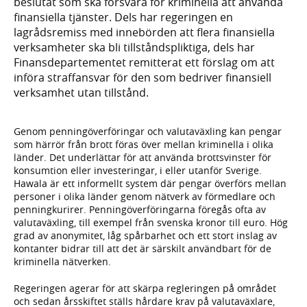
beslutat som ska försvåra för kriminella att använda
finansiella tjänster. Dels har regeringen en
lagrådsremiss med innebörden att flera finansiella
verksamheter ska bli tillståndspliktiga, dels har
Finansdepartementet remitterat ett förslag om att
införa straffansvar för den som bedriver finansiell
verksamhet utan tillstånd.
Genom penningöverföringar och valutaväxling kan pengar
som härrör från brott föras över mellan kriminella i olika
länder. Det underlättar för att använda brottsvinster för
konsumtion eller investeringar, i eller utanför Sverige.
Hawala är ett informellt system där pengar överförs mellan
personer i olika länder genom nätverk av förmedlare och
penningkurirer. Penningöverföringarna föregås ofta av
valutaväxling, till exempel från svenska kronor till euro. Hög
grad av anonymitet, låg spårbarhet och ett stort inslag av
kontanter bidrar till att det är särskilt användbart för de
kriminella nätverken.
Regeringen agerar för att skärpa regleringen på området
och sedan årsskiftet ställs hårdare krav på valutaväxlare,