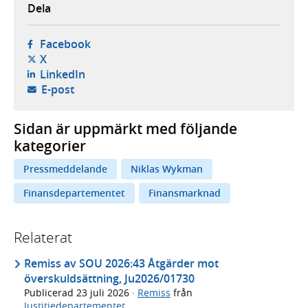
Dela
- öppnas i ny flik, extern webbplats,
Facebook
- öppnas i ny flik, extern webbplats,
X
- öppnas i ny flik, extern webbplats,
LinkedIn
- öppnar din e-postklient,
E-post
Sidan är uppmärkt med följande
kategorier
Pressmeddelande
Niklas Wykman
Finansdepartementet
Finansmarknad
Relaterat
Remiss av SOU 2026:43 Åtgärder mot
överskuldsättning, Ju2026/01730
Publicerad
23 juli 2026
·
Remiss
från
Justitiedepartementet