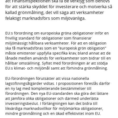
att Finansinspektionen ska få de verktyg som behövs
för att stärka skyddet för investerare och motverka så
kallad grönmålning, det vill säga att verksamheter
felaktigt marknadsförs som miljövänliga.
EU:s förordning om europeiska gröna obligationer inför en
frivillig standard för obligationer som finansierar
miljömässigt hållbara verksamheter. För att en obligation
ska få marknadsföras som en ”europeisk grön obligation”
måste emittenter uppfylla specifika krav, bland annat att de
lånade medlen används för verksamheter som bidrar till en
hållbar omställning. Syftet med förordningen är att stödja
EU:s klimat- och miljömål samt att förhindra grönmålning.
EU-förordningen förutsätter att vissa nationella
lagstiftningsåtgärder vidtas. I propositionen föreslås därför
en ny lag med kompletterande bestämmelser till
förordningen. Den nya EU-standarden ska göra det lättare
att jämföra olika obligationer och därmed underlätta
investeringsbeslut. I förlängningen kan det bidra till
likvärdiga marknadsvillkor för miljömärkta obligationer,
mindre grönmålning och en ökad effektivitet inom EU.