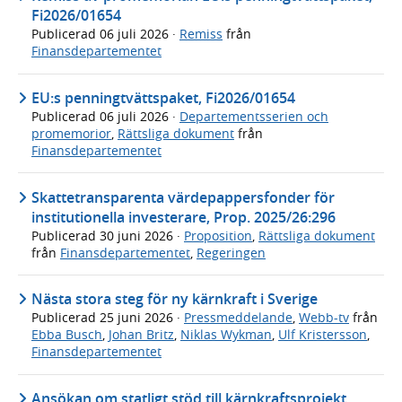
Fi2026/01654
Publicerad
06 juli 2026
·
Remiss
från
Finansdepartementet
EU:s penningtvättspaket, Fi2026/01654
Publicerad
06 juli 2026
·
Departementsserien och
promemorior
,
Rättsliga dokument
från
Finansdepartementet
Skattetransparenta värdepappersfonder för
institutionella investerare, Prop. 2025/26:296
Publicerad
30 juni 2026
·
Proposition
,
Rättsliga dokument
från
Finansdepartementet
,
Regeringen
Nästa stora steg för ny kärnkraft i Sverige
Publicerad
25 juni 2026
·
Pressmeddelande
,
Webb-tv
från
Ebba Busch
,
Johan Britz
,
Niklas Wykman
,
Ulf Kristersson
,
Finansdepartementet
Ansökan om statligt stöd till kärnkraftsprojekt