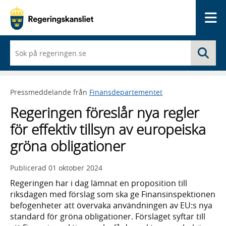
Me
När
Sö
du
börjar
skriva
så
Pressmeddelande från
Finansdepartementet
framträder
en
Regeringen föreslår nya regler
lista
med
för effektiv tillsyn av europeiska
sökförslag
gröna obligationer
Publicerad
01 oktober 2024
Regeringen har i dag lämnat en proposition till
riksdagen med förslag som ska ge Finansinspektionen
befogenheter att övervaka användningen av EU:s nya
standard för gröna obligationer. Förslaget syftar till