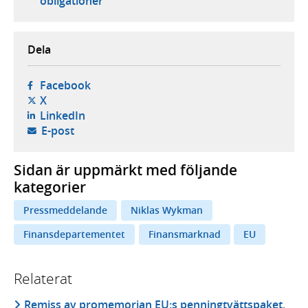
obligationer
Dela
- öppnas i ny flik, extern webbplats,
Facebook
- öppnas i ny flik, extern webbplats,
X
- öppnas i ny flik, extern webbplats,
LinkedIn
- öppnar din e-postklient,
E-post
Sidan är uppmärkt med följande
kategorier
Pressmeddelande
Niklas Wykman
Finansdepartementet
Finansmarknad
EU
Relaterat
Remiss av promemorian EU:s penningtvättspaket,