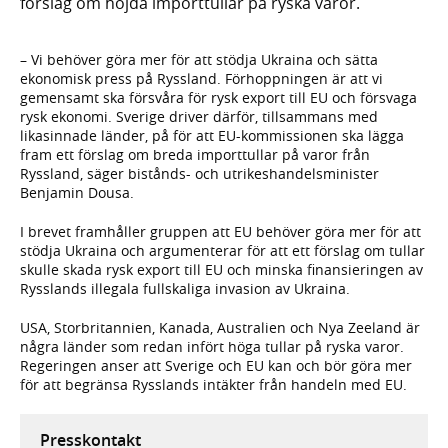
förslag om höjda importtullar på ryska varor.
– Vi behöver göra mer för att stödja Ukraina och sätta
ekonomisk press på Ryssland. Förhoppningen är att vi
gemensamt ska försvåra för rysk export till EU och försvaga
rysk ekonomi. Sverige driver därför, tillsammans med
likasinnade länder, på för att EU-kommissionen ska lägga
fram ett förslag om breda importtullar på varor från
Ryssland, säger bistånds- och utrikeshandelsminister
Benjamin Dousa.
I brevet framhåller gruppen att EU behöver göra mer för att
stödja Ukraina och argumenterar för att ett förslag om tullar
skulle skada rysk export till EU och minska finansieringen av
Rysslands illegala fullskaliga invasion av Ukraina.
USA, Storbritannien, Kanada, Australien och Nya Zeeland är
några länder som redan infört höga tullar på ryska varor.
Regeringen anser att Sverige och EU kan och bör göra mer
för att begränsa Rysslands intäkter från handeln med EU.
Presskontakt