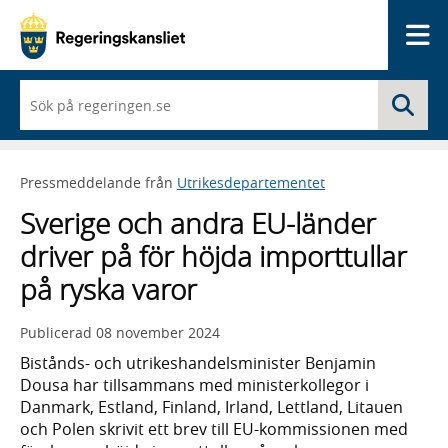
Me
När
Sö
du
börjar
skriva
så
Pressmeddelande från
Utrikesdepartementet
framträder
en
Sverige och andra EU-länder
lista
med
driver på för höjda importtullar
sökförslag
på ryska varor
Publicerad
08 november 2024
Bistånds- och utrikeshandelsminister Benjamin
Dousa har tillsammans med ministerkollegor i
Danmark, Estland, Finland, Irland, Lettland, Litauen
och Polen skrivit ett brev till EU-kommissionen med