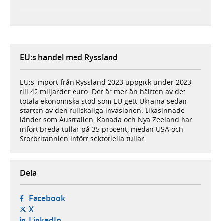
EU:s handel med Ryssland
EU:s import från Ryssland 2023 uppgick under 2023
till 42 miljarder euro. Det är mer än hälften av det
totala ekonomiska stöd som EU gett Ukraina sedan
starten av den fullskaliga invasionen. Likasinnade
länder som Australien, Kanada och Nya Zeeland har
infört breda tullar på 35 procent, medan USA och
Storbritannien infört sektoriella tullar.
Dela
- öppnas i ny flik, extern webbplats,
Facebook
- öppnas i ny flik, extern webbplats,
X
- öppnas i ny flik, extern webbplats,
LinkedIn