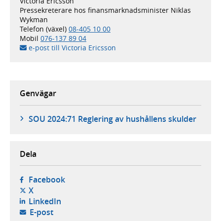
Victoria Ericsson
Pressekreterare hos finansmarknadsminister Niklas
Wykman
Telefon (växel)
08-405 10 00
Mobil
076-137 89 04
e-post till Victoria Ericsson
Genvägar
SOU 2024:71 Reglering av hushållens skulder
Dela
- öppnas i ny flik, extern webbplats,
Facebook
- öppnas i ny flik, extern webbplats,
X
- öppnas i ny flik, extern webbplats,
LinkedIn
- öppnar din e-postklient,
E-post