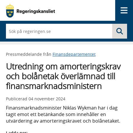
Me
När
Sö
du
börjar
skriva
så
Pressmeddelande från
Finansdepartementet
framträder
en
Utredning om amorteringskrav
lista
med
och bolånetak överlämnad till
sökförslag
finansmarknadsministern
Publicerad
04 november 2024
Finansmarknadsminister Niklas Wykman har i dag
tagit emot ett betänkande som innehåller en
utvärdering av amorteringskravet och bolånetaket.
Ladda ner: