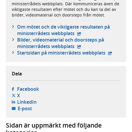
ministerrådets webbplats. Där kommuniceras även de
viktigaste resultaten efter mötet och du kan ta del av
bilder, videomaterial och doorsteps från mötet.
Om mötet och de viktigaste resultaten på
- extern webbplats,
ministerrådets webbplats
Bilder, videomaterial och doorsteps på
- extern webbplats,
ministerrådets webbplats
- extern we
Startsidan på ministerrådets webbplats
Dela
- öppnas i ny flik, extern webbplats,
Facebook
- öppnas i ny flik, extern webbplats,
X
- öppnas i ny flik, extern webbplats,
LinkedIn
- öppnar din e-postklient,
E-post
Sidan är uppmärkt med följande