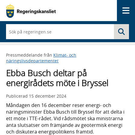
Me
När
Sö
du
börjar
skriva
så
Pressmeddelande från
Klimat- och
framträder
näringslivsdepartementet
en
lista
Ebba Busch deltar på
med
sökförslag
energirådets möte i Bryssel
Publicerad
15 december 2024
Måndagen den 16 december reser energi- och
näringsminister Ebba Busch till Bryssel för att delta i
ett möte i TTE-rådet. Vid rådsmötet ska ministrarna
anta slutsatser om främjande av geotermisk energi
och diskutera energipolitikens framtid.