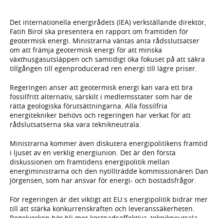
Det internationella energirådets (IEA) verkställande direktör,
Fatih Birol ska presentera en rapport om framtiden för
geotermisk energi. Ministrarna väntas anta rådsslutsatser
om att främja geotermisk energi för att minska
växthusgasutsläppen och samtidigt öka fokuset på att säkra
tillgången till egenproducerad ren energi till lägre priser.
Regeringen anser att geotermisk energi kan vara ett bra
fossilfritt alternativ, särskilt i medlemsstater som har de
rätta geologiska förutsättningarna. Alla fossilfria
energitekniker behövs och regeringen har verkat för att
rådslutsatserna ska vara teknikneutrala.
Ministrarna kommer även diskutera energipolitikens framtid
i ljuset av en verklig energiunion. Det är den första
diskussionen om framtidens energipolitik mellan
energiministrarna och den nytillträdde kommissionären Dan
Jörgensen, som har ansvar för energi- och bostadsfrågor.
För regeringen är det viktigt att EU:s energipolitik bidrar mer
till att stärka konkurrenskraften och leveranssäkerheten.
Regelverken bör bli mer kostnadseffektiva, teknikneutrala