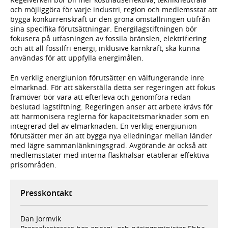
och möjliggöra för varje industri, region och medlemsstat att
bygga konkurrenskraft ur den gröna omställningen utifrån
sina specifika förutsättningar. Energilagstiftningen bör
fokusera på utfasningen av fossila bränslen, elektrifiering
och att all fossilfri energi, inklusive kärnkraft, ska kunna
användas för att uppfylla energimålen.
En verklig energiunion förutsätter en välfungerande inre
elmarknad. För att säkerställa detta ser regeringen att fokus
framöver bör vara att efterleva och genomföra redan
beslutad lagstiftning. Regeringen anser att arbete krävs för
att harmonisera reglerna för kapacitetsmarknader som en
integrerad del av elmarknaden. En verklig energiunion
förutsätter mer än att bygga nya elledningar mellan länder
med lägre sammanlänkningsgrad. Avgörande är också att
medlemsstater med interna flaskhalsar etablerar effektiva
prisområden.
Presskontakt
Dan Jormvik