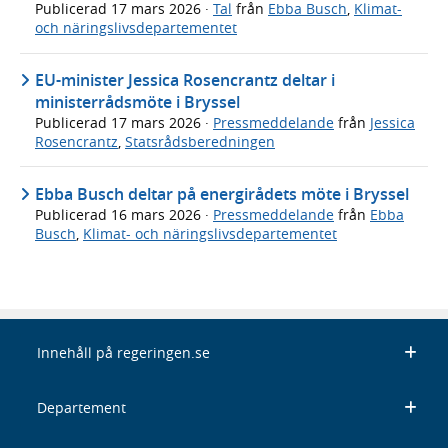
Publicerad
17 mars 2026
·
Tal
från
Ebba Busch
,
Klimat-
och näringslivsdepartementet
EU-minister Jessica Rosencrantz deltar i
ministerrådsmöte i Bryssel
Publicerad
17 mars 2026
·
Pressmeddelande
från
Jessica
Rosencrantz
,
Statsrådsberedningen
Ebba Busch deltar på energirådets möte i Bryssel
Publicerad
16 mars 2026
·
Pressmeddelande
från
Ebba
Busch
,
Klimat- och näringslivsdepartementet
Innehåll på regeringen.se
Departement