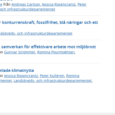
de
från
Andreas Carlson
,
Jessica Rosencrantz
,
Peter
och infrastrukturdepartementet
 konkurrenskraft, fossilfrihet, blå näringar och ett
dsbygds- och infrastrukturdepartementet
a samverkan för effektivare arbete mot miljöbrott
ån
Gunnar Strömmer
,
Romina Pourmokhtari
,
mlade klimatnytta
ån
Jessica Rosencrantz
,
Peter Kullgren
,
Romina
ementet
,
Landsbygds- och infrastrukturdepartementet
,