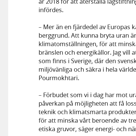
år 2018 för att återställa lagstift
infördes.
– Mer än en fjärdedel av Europas kä
berggrund. Att kunna bryta uran är
klimatomställningen, för att minsk
bränslen och energikällor. Jag vill a
som finns i Sverige, där den sven
miljövänliga och säkra i hela värl
Pourmokhtari.
– Förbudet som vi i dag har mot ura
påverkan på möjligheten att få los
teknik och klimatsmarta produkter.
för att minska vårt beroende av tr
etiska gruvor, säger energi- och n