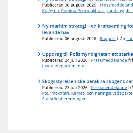
Publicerad
06 augusti 2026
·
Pressmeddelan
Kullgren
,
Romina Pourmokhtari
,
Landsbygds- 
Ny maritim strategi – en kraftsamling för
levande hav
Publicerad
06 augusti 2026
·
Rapport
från
Lan
Uppdrag till Polismyndigheten att stärk
Publicerad
24 juli 2026
·
Pressmeddelande
fr
Justitiedepartementet
Skogsstyrelsen ska beräkna skogens sa
Publicerad
23 juli 2026
·
Pressmeddelande
fr
Pourmokhtari
,
Klimat- och näringslivsdepart
Statsrådsberedningen