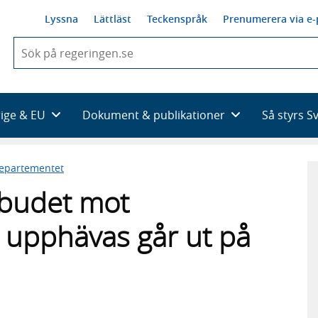
Lyssna
Lättläst
Teckenspråk
Prenumerera via e-
När
du
börjar
skriva
så
rige & EU
Dokument & publikationer
Så styrs S
framträder
en
lista
departementet
med
sökförslag
rbudet mot
 upphävas går ut på