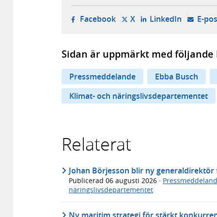
- öppnas i ny flik, extern w
- öppnas i ny flik, ext
- öppnas i
Facebook
X
LinkedIn
E-pos
Sidan är uppmärkt med följande 
Pressmeddelande
Ebba Busch
Klimat- och näringslivsdepartementet
Relaterat
Johan Börjesson blir ny generaldirektö
Publicerad
06 augusti 2026
·
Pressmeddelan
näringslivsdepartementet
Ny maritim strategi för stärkt konkurre