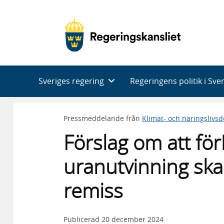
Huvudnavigering
Sveriges regering
Regeringens politik i Sve
Pressmeddelande från
Klimat- och näringslivs
Förslag om att fö
uranutvinning ska
remiss
Publicerad
20 december 2024