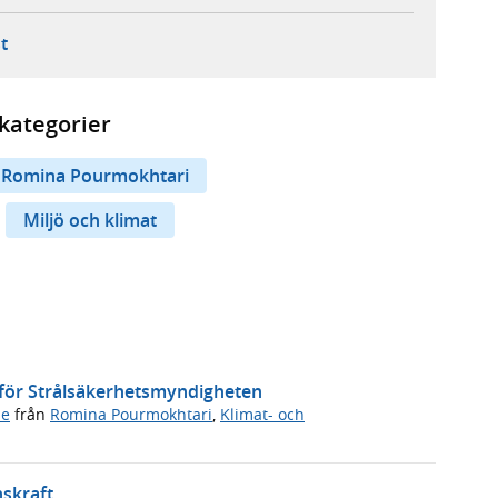
ebbplats,
ern webbplats,
 ny flik, extern webbplats,
- öppnar din e-postklient,
t
kategorier
Romina Pourmokhtari
Miljö och klimat
r för Strålsäkerhetsmyndigheten
de
från
Romina Pourmokhtari
,
Klimat- och
nskraft