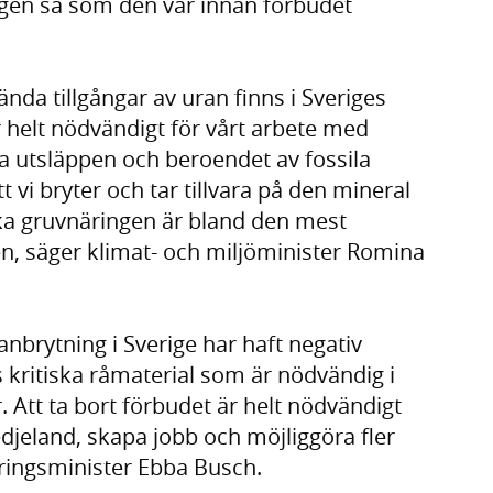
ningen så som den var innan förbudet
nda tillgångar av uran finns i Sveriges
 helt nödvändigt för vårt arbete med
a utsläppen och beroendet av fossila
tt vi bryter och tar tillvara på den mineral
ska gruvnäringen är bland den mest
den, säger klimat- och miljöminister Romina
nbrytning i Sverige har haft negativ
s kritiska råmaterial som är nödvändig i
 Att ta bort förbudet är helt nödvändigt
edjeland, skapa jobb och möjliggöra fler
äringsminister Ebba Busch.