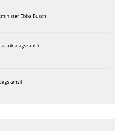
sminister Ebba Busch
as riksdagskansli
dagskansli